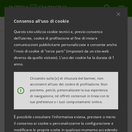
Consenso all'uso di cookie
Comunicati stampa
Questo sito utilizza cookie tecnici e, previo consenso
dell’utente, cookie di profilazione al fine di inviare
STAMPA
AGGIORNA
comunicazioni pubblicitarie personalizzate e consente anche
INTESA SANPAOLO: LINEA ESG, PER EMISSIONE DI
l'invio di cookie di "terze parti" (impostati da un sito web
GARANZIE, DA 350 MILIONI DI EURO AL LEADER
diverso da quello visitato). L'uso dei cookie ha la durata di 1
ENERGETICO IBERICO ENDESA
anno.
Al raggiungimento di un target prefissato,
Cliccando sulla [x] di chiusura del banner, non
acconsenti all’uso dei cookie di profilazione. Non
Intesa Sanpaolo migliorerà le condizioni
!
potremo, perciò, personalizzare la tua esperienza
della linea per garanzie.
di navigazione, né offrirti contenuti in linea con le
tue preferenze o i tuoi comportamenti online.
Endesa si è impegnata ad aumentare la
percentuale di fonti rinnovabili sul totale
È possibile consultare l'informativa estesa, prestare o meno
il consenso ai cookie o personalizzarne la configurazione e
della capacità di produzione di energia
modificare le proprie scelte in qualsiasi momento accedendo