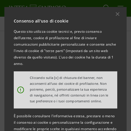
Consenso all'uso di cookie
Comunicati stampa
Questo sito utilizza cookie tecnici e, previo consenso
dell’utente, cookie di profilazione al fine di inviare
STAMPA
AGGIORNA
comunicazioni pubblicitarie personalizzate e consente anche
PROGRAMMA «IMPRESE VINCENTI 2021»
l'invio di cookie di "terze parti" (impostati da un sito web
diverso da quello visitato). L'uso dei cookie ha la durata di 1
SETTIMA TAPPA DEL DIGITAL TOUR “IMPRESE
anno.
VINCENTI” DEDICATA A PERSONE E CAPITALE
UMANO
Cliccando sulla [x] di chiusura del banner, non
acconsenti all’uso dei cookie di profilazione. Non
!
potremo, perciò, personalizzare la tua esperienza
di navigazione, né offrirti contenuti in linea con le
tue preferenze o i tuoi comportamenti online.
Stefano Barrese
: “La pandemia ha contribuito a
riposizionare l’assoluta centralità del capitale umano nelle
È possibile consultare l'informativa estesa, prestare o meno
strategie imprenditoriali, ma da sempre la competitività
il consenso ai cookie o personalizzarne la configurazione e
modificare le proprie scelte in qualsiasi momento accedendo
dell’industria italiana è connessa al saper fare e al know