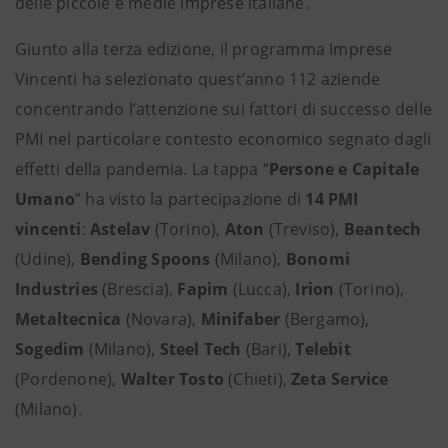
delle piccole e medie imprese italiane.
Giunto alla terza edizione, il programma Imprese
Vincenti ha selezionato quest’anno 112 aziende
concentrando l’attenzione sui fattori di successo delle
PMI nel particolare contesto economico segnato dagli
effetti della pandemia. La tappa “
Persone e Capitale
Umano
” ha visto la partecipazione di
14 PMI
vincenti
:
Astelav
(Torino),
Aton
(Treviso),
Beantech
(Udine),
Bending Spoons
(Milano),
Bonomi
Industries
(Brescia),
Fapim
(Lucca),
Irion
(Torino),
Metaltecnica
(Novara),
Minifaber
(Bergamo),
Sogedim
(Milano),
Steel Tech
(Bari),
Telebit
(Pordenone),
Walter Tosto
(Chieti),
Zeta Service
(Milano).