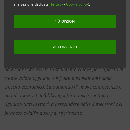
alla sezione dedicata (
Privacy
-
Cookie policy
).
how delle persone. Oggi stiamo assistendo ad una
crescente presa di coscienza sulla necessità di essere
PIÙ OPZIONI
preparati ad affrontare il cambiamento ed a saper
utilizzare prontamente strumenti innovativi e digitali, per
garantire all’impresa proprio competitività e sviluppo.
ACCONSENTO
Questo però comporta il miglioramento delle politiche
sulla qualità del capitale umano, che la crisi pandemica
ha evidenziato essere lo strumento-chiave per capacità di
creare valore aggiunto e influire positivamente sulla
crescita economica. La domanda di nuove competenze e
quindi nuovi set di fabbisogni formativi è continua e
riguarda tutti i settori, a prescindere dalle dimensioni del
business e dall’industry di riferimento
.
”