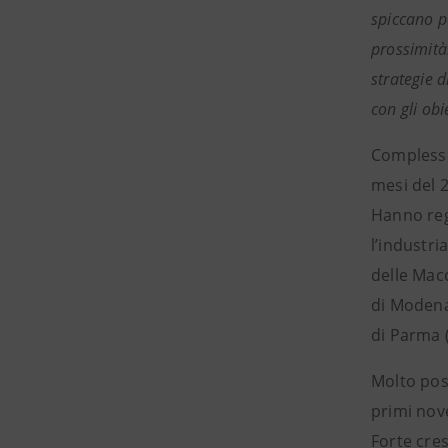
spiccano pe
prossimità.
strategie 
con gli obi
Complessi
mesi del 2
Hanno regi
l’industr
delle Macc
di Modena
di Parma (
Molto posi
primi nov
Forte cres