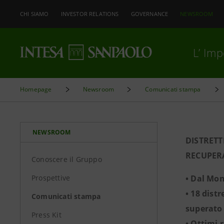
CHI SIAMO
INVESTOR RELATIONS
GOVERNANCE
NEWSROOM
L’ Im
Homepage
Newsroom
Comunicati stampa
NEWSROOM
DISTRETT
RECUPERA
Conoscere il Gruppo
Prospettive
• Dal Mon
• 18 dist
Comunicati stampa
superato 
Press Kit
• Ottimi 