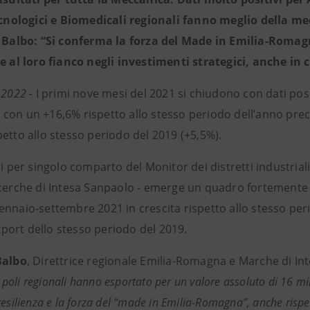
Tecnologici e Biomedicali regionali fanno meglio della m
a Balbo: “Si conferma la forza del Made in Emilia-Romag
 e al loro fianco negli investimenti strategici, anche in 
 2022 -
I primi nove mesi del 2021 si chiudono con dati positi
con un +16,6% rispetto allo stesso periodo dell’anno prece
etto allo stesso periodo del 2019 (+5,5%).
si per singolo comparto del Monitor dei distretti industrial
icerche di Intesa Sanpaolo - emerge un quadro fortemente po
ennaio-settembre 2021 in crescita rispetto allo stesso per
 export dello stesso periodo del 2019.
Balbo
, Direttrice regionale Emilia-Romagna e Marche di I
e i poli regionali hanno esportato per un valore assoluto di 16 
resilienza e la forza del “made in Emilia-Romagna”, anche rispet