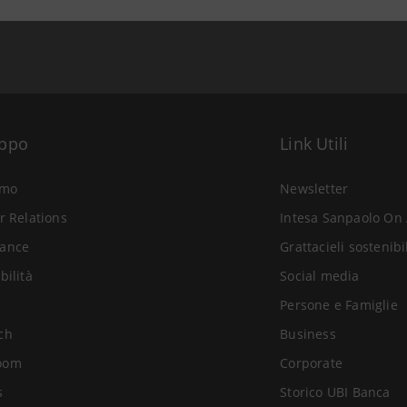
uppo
Link Utili
amo
Newsletter
r Relations
Intesa Sanpaolo On 
ance
Grattacieli sostenibi
bilità
Social media
Persone e Famiglie
ch
Business
oom
Corporate
s
Storico UBI Banca