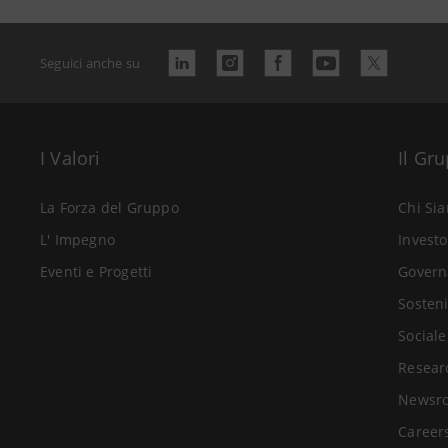
Seguici anche su
I Valori
Il Gr
La Forza del Gruppo
Chi Si
L' Impegno
Investo
Eventi e Progetti
Govern
Sosteni
Sociale
Resear
Newsr
Career