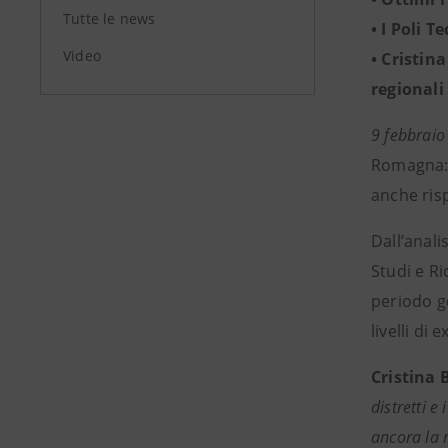
Tutte le news
• I Poli 
Video
• Cristin
regionali
9 febbraio
Romagna: 
anche risp
Dall’anali
Studi e R
periodo g
livelli di
Cristina 
distretti 
ancora la 