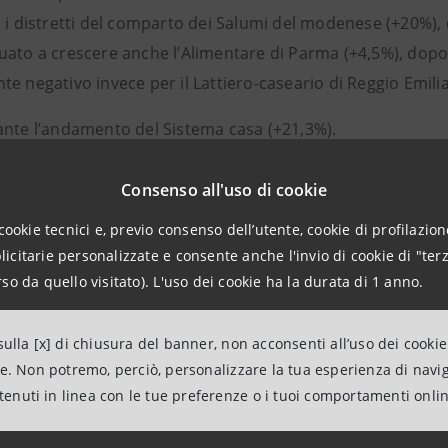
 i distretti del comparto dei Salumi del modenese (+20%), 
ato a crescere anche l’Alimentare di Parma (+4,5%), dopo i
e negativo invece per il Lattiero-caseario di Reggio Emilia
ante l’andamento del Sistema casa (+21,3%).
 performance per l’export dei Mobili imbottiti di Forlì, ch
azie al traino dei primi cinque mercati di riferimento: Franc
Consenso all'uso di cookie
e le Piastrelle di Sassuolo che fanno registrare un aument
cookie tecnici e, previo consenso dell’utente, cookie di profilazione
superano ampiamente i livelli di export dei primi nove mesi
citarie personalizzate e consente anche l'invio di cookie di "terz
so da quello visitato). L'uso dei cookie ha la durata di 1 anno.
Sistema moda si osserva una crescita nell’export complessi
 i livelli del 2019 (-15,8%).
ulla [x] di chiusura del banner, non acconsenti all’uso dei cookie
l’andamento della Maglieria e abbigliamento di Carpi (+3,7
ne. Non potremo, perciò, personalizzare la tua esperienza di navi
019 (+1,1%), e del distretto delle Calzature di San Mauro P
ntenuti in linea con le tue preferenze o i tuoi comportamenti onli
 i livelli pre-pandemia (-26,4%), mentre rimane sostanzial