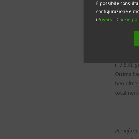
È possibile consulta
Sono cresc
configurazione e mo
(+16,4% co
(
Privacy
-
Cookie pol
Brillanti 
Romagna (+
dell’1,2%.
Buono l’a
(+7,5%), g
Ottima l’a
ben oltre
totalmente
Per inform