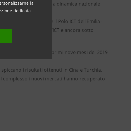
ersonalizzarne la
ltati migliori rispetto alla dinamica nazionale
ezione dedicata
ola (+11,8%), così come il Polo ICT dell’Emilia-
 pre-pandemici, mentre l’ICT è ancora sotto
cono anche rispetto ai primi nove mesi del 2019
spiccano i risultati ottenuti in Cina e Turchia,
 Nel complesso i nuovi mercati hanno recuperato