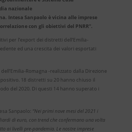
edia nazionale
na. Intesa Sanpaolo è vicina alle imprese
correlazione con gli obiettivi del PNRR”.
vi per l’export dei distretti dell’Emilia-
dente ed una crescita dei valori esportati
i dell’Emilia-Romagna -realizzato dalla Direzione
sitivo. 18 distretti su 20 hanno chiuso il
iodo del 2020. Di questi 14 hanno superato i
ntesa Sanpaolo:
“Nei primi nove mesi del 2021 i
miliardi di euro, con trend che confermano una volta
to ai livelli pre-pandemia. Le nostre imprese