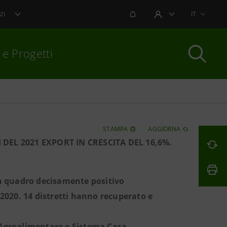
NOTIFICHE
IT
ZI
AREA UTENTE
 e Progetti
per chiudere
STAMPA
AGGIORNA
 DEL 2021 EXPORT IN CRESCITA DEL 16,6%.
un quadro decisamente positivo
l 2020. 14 distretti hanno recuperato e
r Agroalimentare e Sistema Casa