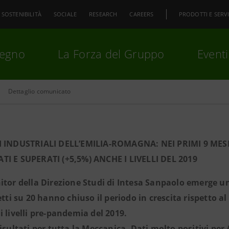
SOSTENIBILITÀ
SOCIALE
RESEARCH
CAREERS
PRODOTTI E SERVI
pegno
La Forza del Gruppo
Eventi
Dettaglio comunicato
premi
Invio
per cercare o
ESC
I INDUSTRIALI DELL’EMILIA-ROMAGNA: NEI PRIMI 9 MESI
TI E SUPERATI (+5,5%) ANCHE I LIVELLI DEL 2019
itor della Direzione Studi di Intesa Sanpaolo emerge 
retti su 20 hanno chiuso il periodo in crescita rispetto a
i livelli pre-pandemia del 2019.
risultati per tutta la Meccanica. Dati molto positivi pe