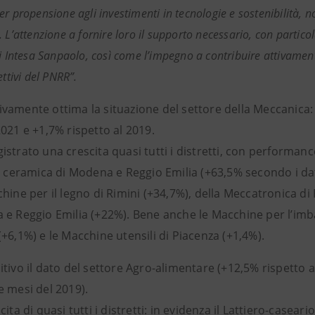
r propensione agli investimenti in tecnologie e sostenibilità, non
 L’attenzione a fornire loro il supporto necessario, con particol
di Intesa Sanpaolo, così come l’impegno a contribuire attivamen
ettivi del PNRR”.
vamente ottima la situazione del settore della Meccanica: 
021 e +1,7% rispetto al 2019.
strato una crescita quasi tutti i distretti, con performanc
ia ceramica di Modena e Reggio Emilia (+63,5% secondo i da
hine per il legno di Rimini (+34,7%), della Meccatronica di
 e Reggio Emilia (+22%). Bene anche le Macchine per l’imb
+6,1%) e le Macchine utensili di Piacenza (+1,4%).
tivo il dato del settore Agro-alimentare (+12,5% rispetto 
e mesi del 2019).
cita di quasi tutti i distretti: in evidenza il Lattiero-case