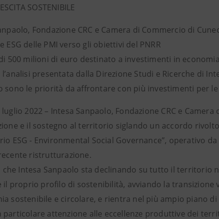
ESCITA SOSTENIBILE
Sanpaolo, Fondazione CRC e Camera di Commercio di Cuneo 
e ESG delle PMI verso gli obiettivi del PNRR
di 500 milioni di euro destinato a investimenti in economia
l’analisi presentata dalla Direzione Studi e Ricerche di In
o sono le priorità da affrontare con più investimenti per l
 luglio 2022 – Intesa Sanpaolo, Fondazione CRC e Camera 
ione e il sostegno al territorio siglando un accordo rivolt
rio ESG - Environmental Social Governance”, operativo da 
recente ristrutturazione.
va che Intesa Sanpaolo sta declinando su tutto il territori
 il proprio profilo di sostenibilità, avviando la transizione
a sostenibile e circolare, e rientra nel più ampio piano di
particolare attenzione alle eccellenze produttive dei territo