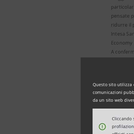
particola
pensate p
ridurre il
Intesa San
Economy ed
A conferm
digitalizz
accelerato
logica del
Questo sito utilizza 
e affianca
comunicazioni pubbli
italiana,
da un sito web diver
L’idea de
guidata d
Cliccando s
supporta s
profilazio
!
innovatio