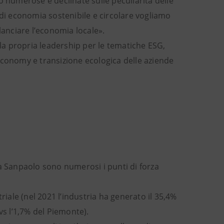
o numerose e declinate sulle peculiarità delle
 di economia sostenibile e circolare vogliamo
lanciare l’economia locale».
a propria leadership per le tematiche ESG,
economy e transizione ecologica delle aziende
sa Sanpaolo sono numerosi i punti di forza
riale (nel 2021 l’industria ha generato il 35,4%
vs l’1,7% del Piemonte).