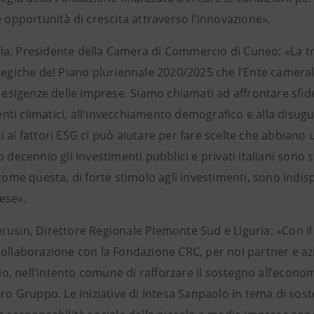
e opportunità di crescita attraverso l’innovazione».
a, Presidente della Camera di Commercio di Cuneo: «La tran
tegiche del Piano pluriennale 2020/2025 che l’Ente cameral
e esigenze delle imprese. Siamo chiamati ad affrontare sfide 
ti climatici, all'invecchiamento demografico e alla disugu
 ai fattori ESG ci può aiutare per fare scelte che abbiano 
o decennio gli investimenti pubblici e privati italiani sono 
 come questa, di forte stimolo agli investimenti, sono indispe
ese».
rusin, Direttore Regionale Piemonte Sud e Liguria: «Con i
collaborazione con la Fondazione CRC, per noi partner e azi
, nell’intento comune di rafforzare il sostegno all’economi
stro Gruppo. Le iniziative di Intesa Sanpaolo in tema di so