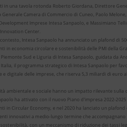
ti in una tavola rotonda Roberto Giordana, Direttore Gene
o Generale Camera di Commercio di Cuneo, Paolo Melone
Development Imprese Intesa Sanpaolo, e Massimiano Telli
Innovation Center.
contesto, Intesa Sanpaolo ha annunciato un plafond di 500 m
ti in economia circolare e sostenibilità delle PMI della Gra
Piemonte Sud e Liguria di Intesa Sanpaolo, guidata da Andr
Italia, il programma strategico di Intesa Sanpaolo per favo
e e digitale delle imprese, che riserva 5,3 miliardi di euro 
ità ambientale e sociale hanno un impatto rilevante sulla c
npaolo ha attivato con il nuovo Piano d’impresa 2022-2025 u
ti in Circular Economy, e nel 2020 ha lanciato un plafond da
enti innovativi a medio-lungo termine che accompagnano gli
ostenibilità, con un meccanismo di riduzione dei tassi leg