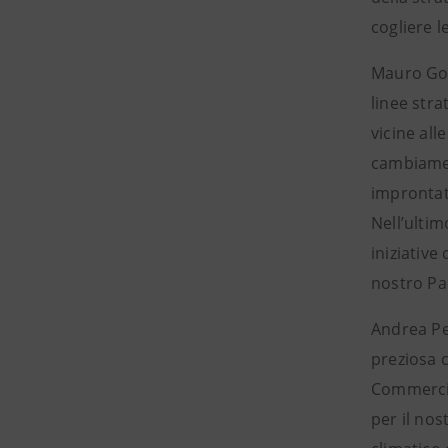
cogliere l
Mauro Gol
linee stra
vicine all
cambiamen
improntati
Nell’ultim
iniziative
nostro Pa
Andrea Pe
preziosa 
Commercio
per il no