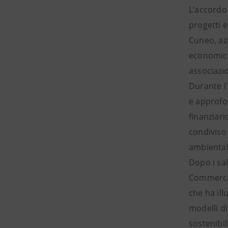
L’accordo 
progetti e
Cuneo, az
economico 
associazio
Durante l’
e approfon
finanziari
condiviso 
ambientali
Dopo i sa
Commercio
che ha il
modelli di
sostenibil