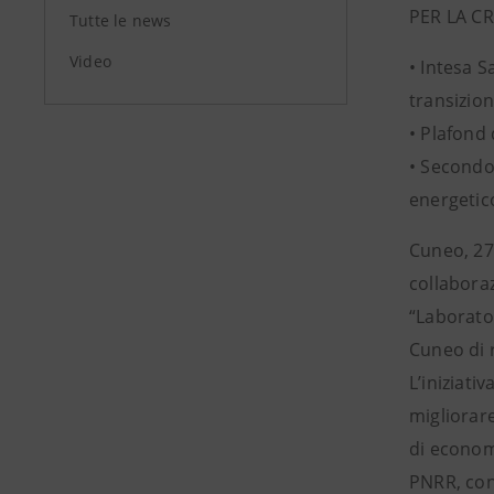
PER LA CR
Tutte le news
Video
• Intesa 
transizion
• Plafond 
• Secondo 
energetic
Cuneo, 27
collaboraz
“Laborato
Cuneo di 
L’iniziati
migliorare
di economi
PNRR, con 