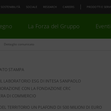
SOSTENIBILITÀ
SOCIALE
RESEARCH
CAREERS
PRODOTTI E SERVI
pegno
La Forza del Gruppo
Eventi
Dettaglio comunicato
premi
Invio
per cercare o
ESC
ATO STAMPA
IL LABORATORIO ESG DI INTESA SANPAOLO
BORAZIONE CON LA FONDAZIONE CRC
ERA DI COMMERCIO
 DEL TERRITORIO UN PLAFOND DI 500 MILIONI DI EURO