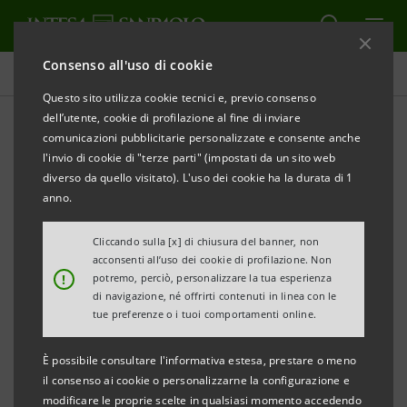
Consenso all'uso di cookie
Comunicati stampa
Questo sito utilizza cookie tecnici e, previo consenso
dell’utente, cookie di profilazione al fine di inviare
STAMPA
AGGIORNA
comunicazioni pubblicitarie personalizzate e consente anche
COMUNICATO STAMPA
l'invio di cookie di "terze parti" (impostati da un sito web
diverso da quello visitato). L'uso dei cookie ha la durata di 1
INTESA SANPAOLO SOSTIENE IL PROGETTO
anno.
“TRASFORMAZIONE DIGITALE AL MUSEO
SPORTSYSTEM”
Cliccando sulla [x] di chiusura del banner, non
acconsenti all’uso dei cookie di profilazione. Non
!
potremo, perciò, personalizzare la tua esperienza
Il progetto vuole valorizzare e rendere più
di navigazione, né offrirti contenuti in linea con le
fruibile il museo del patrimonio del
tue preferenze o i tuoi comportamenti online.
distretto dello Sportsystem e promuovere
È possibile consultare l'informativa estesa, prestare o meno
nel mondo il Made in Italy attraverso la
il consenso ai cookie o personalizzarne la configurazione e
storia di un settore che sposa tradizione e
modificare le proprie scelte in qualsiasi momento accedendo