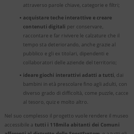
attraverso parole chiave, categorie e filtri;
acquistare teche interattive e creare
contenuti digitali
per conservare,
raccontare e far rivivere le calzature che il
tempo sta deteriorando, anche grazie al
pubblico e gli ex titolari, dipendenti e
collaboratori delle aziende del territorio;
ideare giochi interattivi adatti a tutti
, dai
bambini in età prescolare fino agli adulti, con
diverso grado di difficoltà, come puzzle, cacce
al tesoro, quiz e molto altro.
Nel suo complesso il progetto vuole rendere il museo
accessibile a
tutti i 118mila abitanti dei Comuni
afferenti al distretto dello SportSystem
, e a tutti gli