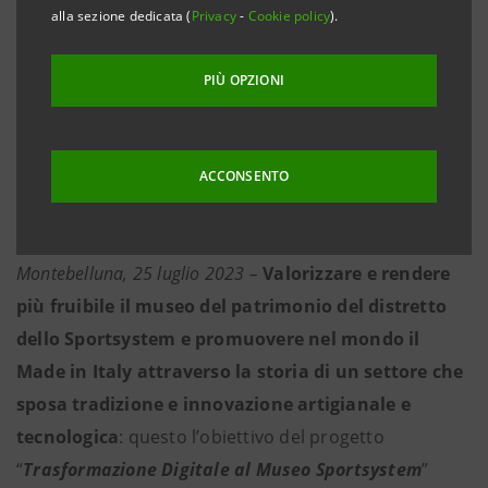
innovazione artigianale e tecnologica.
alla sezione dedicata (
Privacy
-
Cookie policy
).
L’iniziativa è sostenuta da Intesa Sanpaolo,
PIÙ OPZIONI
in collaborazione con Fondazione CESVI,
attraverso il Programma Formula dedicato
a sostenibilità ambientale, inclusione
ACCONSENTO
sociale e accesso al mercato del lavoro per
le persone in difficoltà.
Montebelluna, 25 luglio 2023 –
Valorizzare e rendere
più fruibile il museo del patrimonio del distretto
dello Sportsystem e promuovere nel mondo il
Made in Italy attraverso la storia di un settore che
sposa tradizione e innovazione artigianale e
tecnologica
: questo l’obiettivo del progetto
“
Trasformazione Digitale al Museo Sportsystem
”