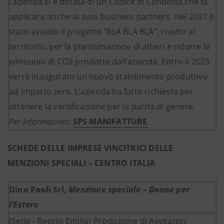
l’azienda si è dotata di un Codice di Condotta che fa
applicare anche ai suoi business partners. Nel 2021 è
stato avviato il progetto "BLA BLA BLA", rivolto al
territorio, per la piantumazione di alberi e ridurre le
emissioni di CO2 prodotte dall’azienda. Entro il 2025
verrà inaugurato un nuovo stabilimento produttivo
ad impatto zero. L’azienda ha fatto richiesta per
ottenere la certificazione per la parità di genere.
Per informazioni:
SPS MANIFATTURE
SCHEDE DELLE IMPRESE VINCITRICI DELLE
MENZIONI SPECIALI – CENTRO ITALIA
Dino Paoli Srl,
Menzione speciale – Donne per
l’Estero
(Sede - Reggio Emilia) Produzione di Avvitatori