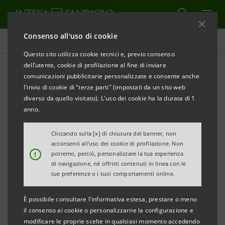
Consenso all'uso di cookie
Comunicati stampa
Questo sito utilizza cookie tecnici e, previo consenso
dell’utente, cookie di profilazione al fine di inviare
STAMPA
AGGIORNA
comunicazioni pubblicitarie personalizzate e consente anche
FONDAZIONE MARISA BELLISARIO E INTESA
l'invio di cookie di "terze parti" (impostati da un sito web
SANPAOLO:
diverso da quello visitato). L'uso dei cookie ha la durata di 1
anno.
PREMIO WOMEN VALUE COMPANY 2023,
Cliccando sulla [x] di chiusura del banner, non
DONNE E IMPRESE CHE GUARDANO AL FUTURO.
acconsenti all’uso dei cookie di profilazione. Non
!
potremo, perciò, personalizzare la tua esperienza
UN MILIARDO DI EURO A DISPOSIZIONE PER
di navigazione, né offrirti contenuti in linea con le
tue preferenze o i tuoi comportamenti online.
L’IMPRENDITORIA FEMMINILE
È possibile consultare l'informativa estesa, prestare o meno
A FIRENZE IL PRIMO EVENTO DEDICATO ALLE 100
il consenso ai cookie o personalizzarne la configurazione e
AZIENDE VINCITRICI
modificare le proprie scelte in qualsiasi momento accedendo