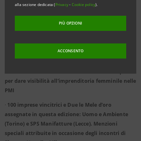
alla sezione dedicata (
Privacy
-
Cookie policy
).
·
Innovazione, supporto all’imprenditoria
femminile e difesa della parità di genere al centro
PIÙ OPZIONI
delle grandi sfide globali
·
Women Value Company Intesa Sanpaolo
, categoria
ACCONSENTO
speciale del
Premio Marisa Bellisario,
è il
riconoscimento istituito sette anni fa dalla
Fondazione Marisa Bellisario e da Intesa Sanpaolo
per dare visibilità all’imprenditoria femminile nelle
PMI
·
100 imprese vincitrici e Due le Mele d’oro
assegnate in questa edizione: Uomo e Ambiente
(Torino) e SPS Manifatture (Lecce). Menzioni
speciali attribuite in occasione degli incontri di