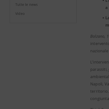
L
Tutte le news
a
Video
L
m
Bolzano, 
intervento
nazionale 
L’interven
parassiti,
ambientali
Napoli, Va
territorio
congiunta