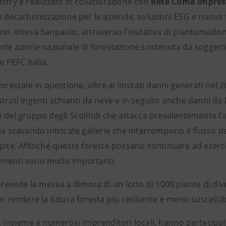
stry è realizzato in collaborazione
con
Rete Clima Impres
i decarbonizzazione per le aziende, soluzioni ESG e nuova 
o. Intesa Sanpaolo, attraverso l’iniziativa di piantumazion
ande azione nazionale di forestazione sostenuta da soggett
e PEFC Italia.
forestale in questione, oltre ai limitati danni generati nel
trati ingenti schianti da neve e in seguito anche danni da 
 del gruppo degli Scolitidi che attacca prevalentemente l’ab
ia scavando intricate gallerie che interrompono il flusso d
pite. Affinché queste foreste possano continuare ad esercit
menti sono molto importanti.
 prevede la messa a dimora di un lotto di 1000 piante di div
er rendere la futura foresta più resiliente e meno suscettib
o, insieme a numerosi imprenditori locali, hanno partecipa