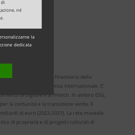
 di
gazione, né
ne.
ersonalizzarne la
ezione dedicata
ardi di euro di attività finanziaria della
n una significativa presenza internazionale. E’
mento al digitale e al fintech. In ambito ESG,
per la comunità e la transizione verde. Il
 miliardi di euro (2023-2027). La rete museale
tico di proprietà e di progetti culturali di