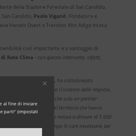
te della Stazione Forestale di San Candido,
di San Candido,
Paolo Viganò
, Fondatore e
ese Veneto Ovest e Trentino Alto Adige Intesa
enibilità così importante e a vantaggio di
 di Rete Clima
- con questo intervento, infatti,
o Adige Intesa Sanpaolo
, ha sottolineato
egna direttamente e attiva il sistema delle imprese,
no competenze specifiche che solo un partner
 al fine di inviare
, insieme alle aziende del territorio che hanno
e parti" (impostati
 messe in atto, avvieremo la messa a dimora di 1.000
reremo che ricevano nel tempo le cure necessarie per