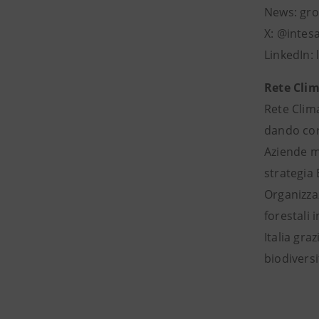
News: gro
X: @intes
LinkedIn:
Rete Clim
Rete Clim
dando cor
Aziende mi
strategia 
Organizzaz
forestali 
Italia gra
biodiversi