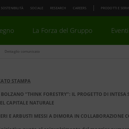
SOSTENIBILITÀ
SOCIALE
RESEARCH
CAREERS
PRODOTTI E SERVI
pegno
La Forza del Gruppo
Eventi
Dettaglio comunicato
premi
Invio
per cercare o
ESC
ATO STAMPA
 BOLZANO “THINK FORESTRY”: IL PROGETTO DI INTESA
EL CAPITALE NATURALE
BERI E ARBUSTI MESSI A DIMORA IN COLLABORAZIONE 