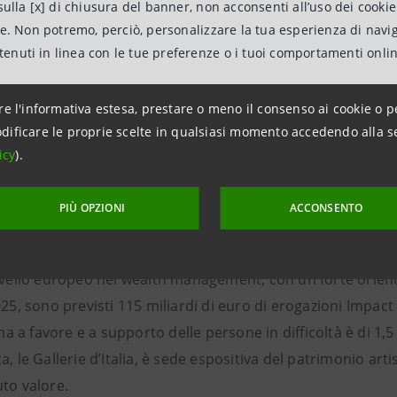
ulla [x] di chiusura del banner, non acconsenti all’uso dei cookie
ne. Non potremo, perciò, personalizzare la tua esperienza di navi
ni per la stampa
ntenuti in linea con le tue preferenze o i tuoi comportamenti onli
anpaolo
 Associations Relations
re l'informativa estesa, prestare o meno il consenso ai cookie o p
a dei Territori e Media Locali
dificare le proprie scelte in qualsiasi momento accedendo alla s
icy
).
ntesasanpaolo.com
anpaolo
PIÙ OPZIONI
ACCONSENTO
paolo, con oltre 420 miliardi di euro di impieghi e 1.300 mili
a fine marzo 2024, è il maggior gruppo bancario in Italia co
ivello europeo nel wealth management, con un forte orienta
025, sono previsti 115 miliardi di euro di erogazioni Impact 
a favore e a supporto delle persone in difficoltà è di 1,5
a, le Gallerie d’Italia, è sede espositiva del patrimonio artis
to valore.