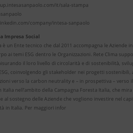
up.intesasanpaolo.com/it/sala-stampa
asanpaolo
 linkedin.com/company/intesa-sanpaolo
a Impresa Social
a è un Ente tecnico che dal 2011 accompagna le Aziende in p
po ai temi ESG dentro le Organizzazioni. Rete Clima suppor
surando il loro livello di circolarità e di sostenibilità, s
ESG, coinvolgendo gli stakeholder nei progetti sostenibili,
ioni verso la carbon neutrality e – in prospettiva – verso i
in Italia nell’ambito della Campagna Foresta Italia, che mira 
zie al sostegno delle Aziende che vogliono investire nel ca
tà in Italia. Per maggiori infor