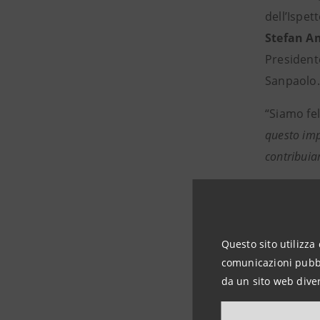
dell’Ispe
Stefan A
President
Sanpaolo.
“Siamo fe
questo imp
contribuia
Cristina 
l’importanz
verso un p
Questo sito utilizza 
qualificat
comunicazioni pubbli
risposto c
da un sito web diver
alberi ada
sviluppars