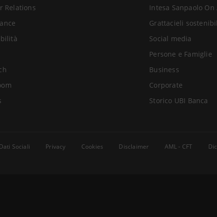
r Relations
Intesa Sanpaolo On 
ance
Grattacieli sostenibi
bilità
Social media
Persone e Famiglie
ch
Business
oom
Corporate
s
Storico UBI Banca
Dati Sociali
Privacy
Cookies
Disclaimer
AML - CFT
Dic