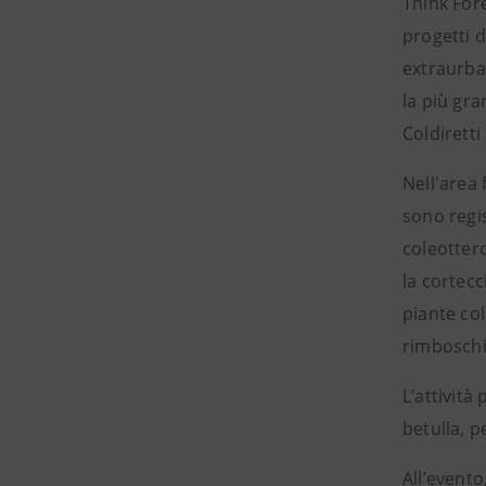
Think Fore
progetti d
extraurban
la più gr
Coldiretti 
Nell'area 
sono regis
coleottero
la cortecc
piante col
rimboschi
L’attività
betulla, p
All’event