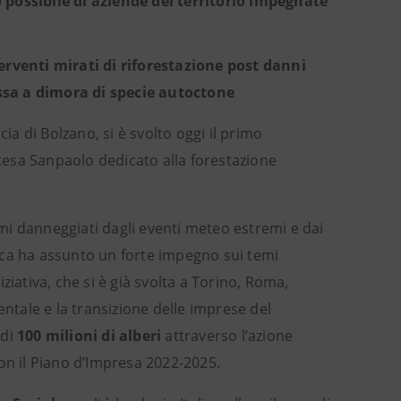
possibile di aziende del territorio impegnate
erventi mirati di riforestazione post danni
sa a dimora di specie autoctone
cia di Bolzano, si è svolto oggi il primo
Intesa Sanpaolo dedicato alla forestazione
temi danneggiati dagli eventi meteo estremi e dai
banca ha assunto un forte impegno sui temi
ziativa, che si è già svolta a Torino, Roma,
entale e la transizione delle imprese del
 di
100 milioni di alberi
attraverso l’azione
on il Piano d’Impresa 2022-2025.