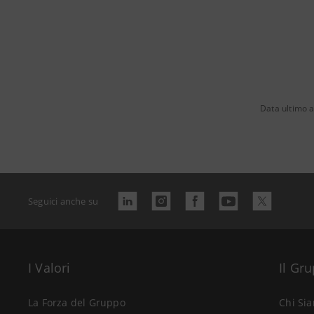
Data ultimo 
Seguici anche su
I Valori
Il Gr
La Forza del Gruppo
Chi Si