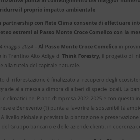
’iniziativa punta al coinvolgimento del maggior numero 
 ridurre il proprio impatto ambientale
a partnership con Rete Clima consente di effettuare int
eteo estremi al Passo Monte Croce Comelico con la mes
14 maggio 2024
–
Al
Passo Monte Croce Comelico
in provin
 in Trentino Alto Adige di
Think Forestry
, il progetto di 
e alla tutela del capitale naturale.
to di riforestazione è finalizzato al recupero degli ecosis
 grazie alla messa a dimora di alberi di specie locali. La 
 e climatici nel Piano d’Impresa 2022-2025 e con questa ini
rese e Benevento (?) punta a favorire la sostenibilità ambi
. A livello globale è prevista la piantagione e preservazione
 del Gruppo bancario e delle aziende clienti, in coerenza c