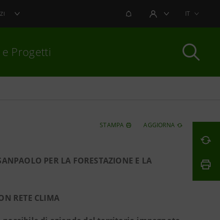
NOTIFICHE
IT
ZI
AREA UTENTE
 e Progetti
per chiudere
STAMPA
AGGIORNA
 SANPAOLO PER LA FORESTAZIONE
E LA
CON RETE CLIMA