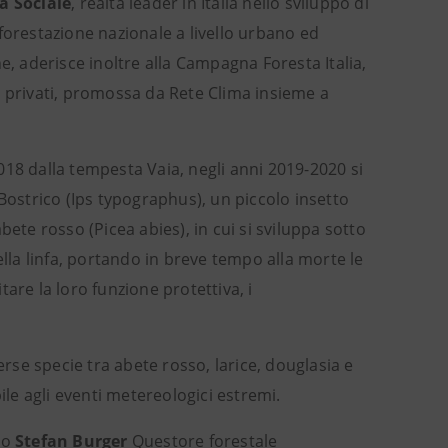
a Sociale
, realtà leader in Italia nello sviluppo di
forestazione nazionale a livello urbano ed
e, aderisce inoltre alla Campagna Foresta Italia,
i privati, promossa da Rete Clima insieme a
 2018 dalla tempesta Vaia, negli anni 2019-2020 si
Bostrico (Ips typographus), un piccolo insetto
ete rosso (Picea abies), in cui si sviluppa sotto
ella linfa, portando in breve tempo alla morte le
are la loro funzione protettiva, i
erse specie tra abete rosso, larice, douglasia e
ile agli eventi metereologici estremi.
to
Stefan Burger
Questore forestale