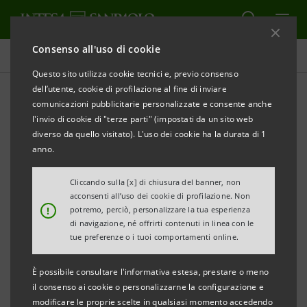
Consenso all'uso di cookie
Comunicati stampa
Questo sito utilizza cookie tecnici e, previo consenso
dell’utente, cookie di profilazione al fine di inviare
STAMPA
AGGIORNA
comunicazioni pubblicitarie personalizzate e consente anche
Comunicato congiunto di Movimento Consumatori,
l'invio di cookie di "terze parti" (impostati da un sito web
Intesa Sanpaolo e Isybank
diverso da quello visitato). L'uso dei cookie ha la durata di 1
Trasferimento dei clienti a Isybank: accordo tra
anno.
Movimento Consumatori, Intesa Sanpaolo e Isybank
Cliccando sulla [x] di chiusura del banner, non
Roma, 14 giugno 2024. Intesa Sanpaolo, Isybank e
acconsenti all’uso dei cookie di profilazione. Non
l’Associazione Movimento Consumatori esprimono
!
potremo, perciò, personalizzare la tua esperienza
di navigazione, né offrirti contenuti in linea con le
soddisfazione per l’accordo raggiunto, volto a
tue preferenze o i tuoi comportamenti online.
superare i rilievi che l’Associazione aveva formulato
con l’azione rappresentativa inibitoria a tutela di
È possibile consultare l'informativa estesa, prestare o meno
il consenso ai cookie o personalizzarne la configurazione e
interessi collettivi dei consumatori, avviata nel
modificare le proprie scelte in qualsiasi momento accedendo