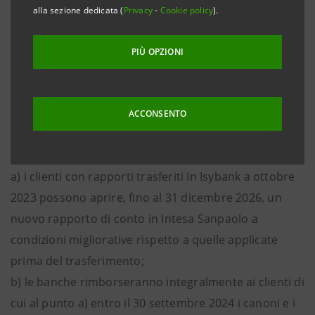
dicembre 2023 e avente a oggetto alcune modalità di
alla sezione dedicata (
Privacy
-
Cookie policy
).
realizzazione del trasferimento di un certo numero di
rapporti bancari da Intesa Sanpaolo a Isybank.
PIÙ OPZIONI
Ciò grazie all’individuazione di soluzioni che, unite a
quelle già attuate dalle due banche e a quelle in corso
di attuazione, sono concordemente ritenute idonee a
ACCONSENTO
soddisfare gli interessi dei clienti coinvolti. In
particolare:
a) i clienti con rapporti trasferiti in Isybank a ottobre
2023 possono aprire, fino al 31 dicembre 2026, un
nuovo rapporto di conto in Intesa Sanpaolo a
condizioni migliorative rispetto a quelle applicate
prima del trasferimento;
b) le banche rimborseranno integralmente ai clienti di
cui al punto a) entro il 30 settembre 2024 i canoni e i