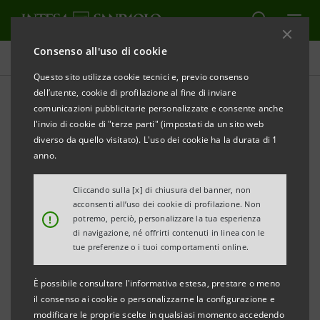
Consenso all'uso di cookie
Comunicati stampa
Questo sito utilizza cookie tecnici e, previo consenso
dell’utente, cookie di profilazione al fine di inviare
STAMPA
AGGIORNA
comunicazioni pubblicitarie personalizzate e consente anche
COMUNICATO STAMPA
l'invio di cookie di "terze parti" (impostati da un sito web
diverso da quello visitato). L'uso dei cookie ha la durata di 1
INTESA SANPAOLO:
anno.
MONITOR DEI DISTRETTI E DEI POLI TECNOLOGICI
Cliccando sulla [x] di chiusura del banner, non
DELLA TOSCANA
acconsenti all’uso dei cookie di profilazione. Non
!
potremo, perciò, personalizzare la tua esperienza
·
Export in crescita del 20,9% nei primi mesi del
di navigazione, né offrirti contenuti in linea con le
tue preferenze o i tuoi comportamenti online.
2024, superiore al dato nazionale
È possibile consultare l'informativa estesa, prestare o meno
·
Monitor realizzato dal Research Department di
il consenso ai cookie o personalizzarne la configurazione e
Intesa Sanpaolo
modificare le proprie scelte in qualsiasi momento accedendo