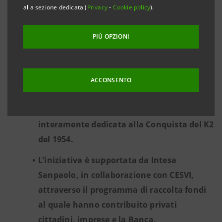
alla sezione dedicata (
Privacy
-
Cookie policy
).
generazioni a una storia che sposa
tradizione artigianale e innovazione
PIÙ OPZIONI
tecnologica.
Pietra e Terra, Neve e Ghiaccio, Piste e
Campi sono le tematiche che guidano il
ACCONSENTO
percorso di visita, arricchito da contenuti
multimediali e interattivi, con una sala
interamente dedicata alla Conquista del K2
del 1954.
L’iniziativa è supportata da Intesa
Sanpaolo, in collaborazione con CESVI,
attraverso il programma di raccolta fondi
al quale hanno contribuito privati
cittadini, imprese e la Banca.