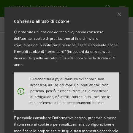
Consenso all'uso di cookie
Comunicati stampa
Questo sito utilizza cookie tecnici e, previo consenso
dell’utente, cookie di profilazione al fine di inviare
STAMPA
AGGIORNA
comunicazioni pubblicitarie personalizzate e consente anche
COMUNICATO STAMPA
l'invio di cookie di "terze parti" (impostati da un sito web
diverso da quello visitato). L'uso dei cookie ha la durata di 1
INAUGURATO IL NUOVO ALLESTIMENTO DEL
anno.
MUSEO SPORTSYSTEM
Cliccando sulla [x] di chiusura del banner, non
RACCOLTI OLTRE 100 MILA EURO PER IL PROGETTO
acconsenti all’uso dei cookie di profilazione. Non
!
potremo, perciò, personalizzare la tua esperienza
DI TRASFORMAZIONE DIGITALE SOSTENUTO DA
di navigazione, né offrirti contenuti in linea con le
INTESA SANPAOLO
tue preferenze o i tuoi comportamenti online.
Un progetto per valorizzare e rendere più
È possibile consultare l'informativa estesa, prestare o meno
fruibile il Museo del Distretto dello
il consenso ai cookie o personalizzarne la configurazione e
modificare le proprie scelte in qualsiasi momento accedendo
Sportsystem e per avvicinare le nuove