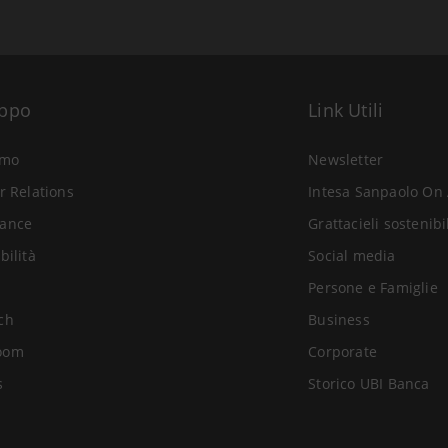
uppo
Link Utili
amo
Newsletter
r Relations
Intesa Sanpaolo On 
ance
Grattacieli sostenibi
bilità
Social media
Persone e Famiglie
ch
Business
oom
Corporate
s
Storico UBI Banca