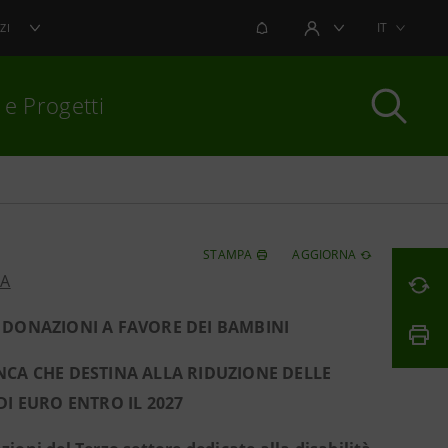
NOTIFICHE
IT
ZI
AREA UTENTE
 e Progetti
per chiudere
STAMPA
AGGIORNA
PA
 DONAZIONI A FAVORE DEI BAMBINI
ANCA
CHE DESTINA ALLA RIDUZIONE DELLE
DI EURO ENTRO IL 2027