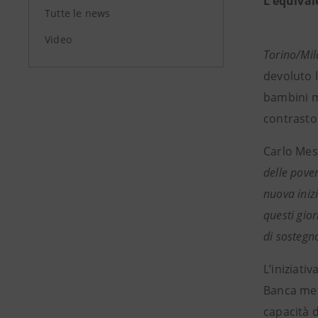
L’equival
Tutte le news
Video
Torino/Mi
devoluto l
bambini ma
contrasto 
Carlo Mes
delle pover
nuova inizi
questi gior
di sostegno
L’iniziati
Banca mett
capacità d