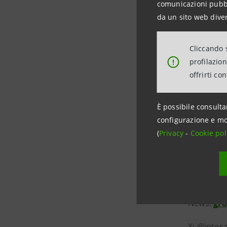
comunicazioni pubbli
Attività is
da un sito web diver
stampa@
Cliccando s
profilazio
!
offrirti co
Intesa S
Intesa San
È possibile consulta
fine sette
configurazione e mo
(
Privacy
-
Cookie pol
livello eu
2025, sono
favore e a
Gallerie d
News:
gr
X: @intes