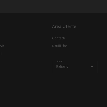
Area Utente
Contatti
Air
Notifiche
li
Lingua
Italiano