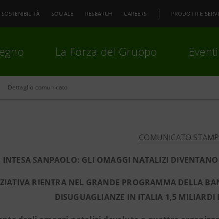
SOSTENIBILITÀ
SOCIALE
RESEARCH
CAREERS
PRODOTTI E SERVI
pegno
La Forza del Gruppo
Eventi
Dettaglio comunicato
premi
Invio
per cercare o
ESC
COMUNICATO STAM
INTESA SANPAOLO: GLI OMAGGI NATALIZI DIVENTANO
NIZIATIVA RIENTRA NEL GRANDE PROGRAMMA DELLA B
DISUGUAGLIANZE IN ITALIA 1,5 MILIARDI 