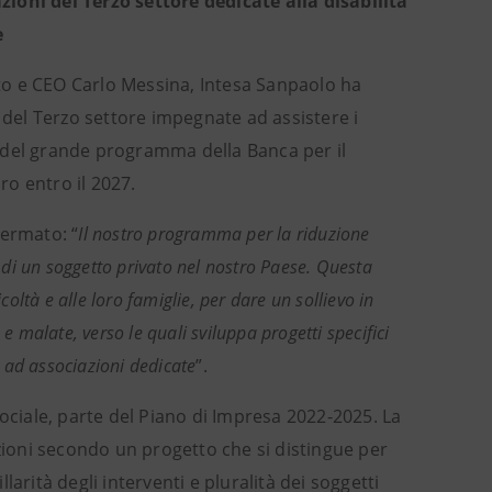
ioni del Terzo settore dedicate alla disabilità
e
ato e CEO Carlo Messina, Intesa Sanpaolo ha
 del Terzo settore impegnate ad assistere i
te del grande programma della Banca per il
ro entro il 2027.
fermato: “
Il nostro programma per la riduzione
i di un soggetto privato nel nostro Paese. Questa
coltà e alle loro famiglie, per dare un sollievo in
e malate, verso le quali sviluppa progetti specifici
o ad associazioni dedicate
”.
l sociale, parte del Piano di Impresa 2022-2025. La
uzioni secondo un progetto che si distingue per
arità degli interventi e pluralità dei soggetti