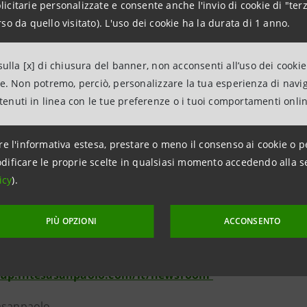
citarie personalizzate e consente anche l'invio di cookie di "terz
tituzionali, sociali e culturali
so da quello visitato). L'uso dei cookie ha la durata di 1 anno.
intesasanpaolo.com
ulla [x] di chiusura del banner, non acconsenti all’uso dei cookie
ne. Non potremo, perciò, personalizzare la tua esperienza di navi
ntenuti in linea con le tue preferenze o i tuoi comportamenti onli
anpaolo
paolo, con 422 miliardi di euro di impieghi e 1.400 miliardi d
re l'informativa estesa, prestare o meno il consenso ai cookie o p
mbre 2024, è il maggior gruppo bancario in Italia con una s
dificare le proprie scelte in qualsiasi momento accedendo alla s
icy
).
ropeo nel wealth management, con un forte orientamento al 
 previsti 115 miliardi di euro di erogazioni Impact per la
 supporto delle persone in difficoltà è di 1,5 miliardi di e
PIÙ OPZIONI
ACCONSENTO
’Italia, è sede espositiva del patrimonio artistico di proprie
oup.intesasanpaolo.com/it/newsroom
asanpaolo