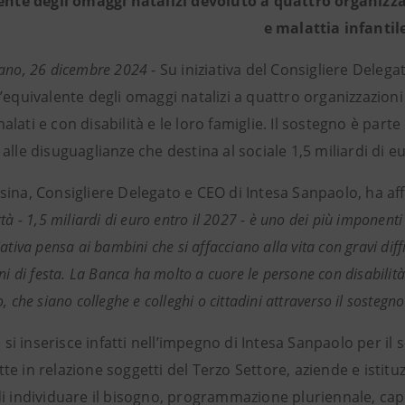
ente degli omaggi natalizi devoluto a quattro organizzaz
e malattia infantil
lano, 26 dicembre 2024
- Su iniziativa del Consigliere Deleg
’equivalente degli omaggi natalizi a quattro organizzazioni
lati e con disabilità e le loro famiglie. Il sostegno è par
alle disuguaglianze che destina al sociale 1,5 miliardi di eu
sina, Consigliere Delegato e CEO di Intesa Sanpaolo, ha af
tà - 1,5 miliardi di euro entro il 2027 - è uno dei più imponent
ativa pensa ai bambini che si affacciano alla vita con gravi diffi
ni di festa. La Banca ha molto a cuore le persone con disabilità 
, che siano colleghe e colleghi o cittadini attraverso il sostegn
va si inserisce infatti nell’impegno di Intesa Sanpaolo per i
e in relazione soggetti del Terzo Settore, aziende e istit
i individuare il bisogno, programmazione pluriennale, capill