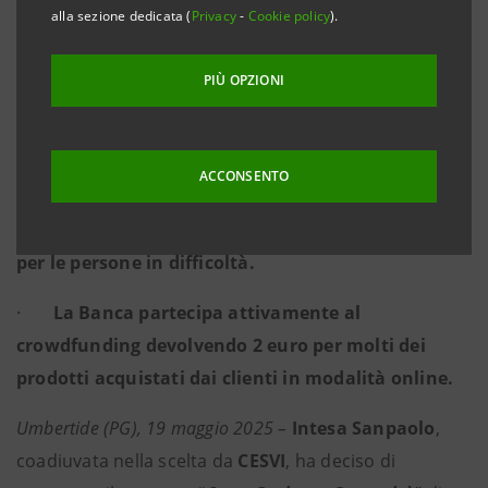
Fornace” in provincia di Perugia per offrire lavoro e
alla sezione dedicata (
Privacy
-
Cookie policy
).
occasioni di socialità a persone e famiglie in
situazioni di fragilità.
PIÙ OPZIONI
·
L’iniziativa è sostenuta da Intesa Sanpaolo, in
collaborazione con CESVI, attraverso il Programma
ACCONSENTO
Formula dedicato a sostenibilità ambientale,
inclusione sociale e accesso al mercato del lavoro
per le persone in difficoltà.
·
La Banca partecipa attivamente al
crowdfunding devolvendo 2 euro per molti dei
prodotti acquistati dai clienti in modalità online.
Umbertide (PG), 19 maggio 2025 –
Intesa Sanpaolo
,
coadiuvata nella scelta da
CESVI
, ha deciso di