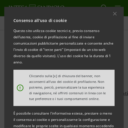
Consenso all'uso di cookie
Comunicati stampa
Questo sito utilizza cookie tecnici e, previo consenso
dell’utente, cookie di profilazione al fine di inviare
STAMPA
AGGIORNA
comunicazioni pubblicitarie personalizzate e consente anche
INTESA SANPAOLO SOSTIENE IL PROGETTO “ORTO,
l'invio di cookie di "terze parti" (impostati da un sito web
CUCINA E COMUNITÀ”
diverso da quello visitato). L'uso dei cookie ha la durata di 1
anno.
Obiettivo: 100mila euro entro fine agosto
Cliccando sulla [x] di chiusura del banner, non
Si può donare sul sito web di
For Funding–Formula
acconsenti all’uso dei cookie di profilazione. Non
!
potremo, perciò, personalizzare la tua esperienza
https://www.forfunding.intesasanpaolo.com/Donat
di navigazione, né offrirti contenuti in linea con le
tue preferenze o i tuoi comportamenti online.
ISP/nav/progetto/orto-cucina
È possibile consultare l'informativa estesa, prestare o meno
·
Il progetto vuole realizzare un bistrot sociale a
il consenso ai cookie o personalizzarne la configurazione e
“metro 0”
all’interno del complesso “La Nuova
modificare le proprie scelte in qualsiasi momento accedendo