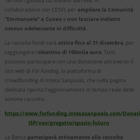
Territori guidata da Stefano Barrese, in
collaborazione con CESVI, per
ampliare la Comunità
“Emmanuele” a Cuneo
e
non lasciare indietro
nessun adolescente in difficoltà
.
La raccolta fondi sarà
attiva fino al 31 dicembre
, per
raggiungere l’
obiettivo di 100mila euro
. Tutti
possono partecipare con una donazione attraverso il
sito web di
For Funding
, la piattaforma di
crowdfunding di Intesa Sanpaolo, che nella pagina
dedicata riporta l’aggiornamento in tempo reale delle
somme raccolte:
https://www.forfunding.intesasanpaolo.com/Donat
ISP/nav/progetto/spazio-futuro
La Banca
parteciperà attivamente alla raccolta