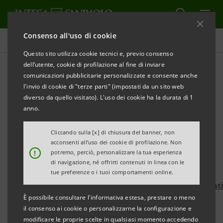
Consenso all'uso di cookie
Comunicati stampa
Questo sito utilizza cookie tecnici e, previo consenso
dell’utente, cookie di profilazione al fine di inviare
STAMPA
AGGIORNA
comunicazioni pubblicitarie personalizzate e consente anche
INTESA SANPAOLO SOSTIENE LA RACCOLTA FONDI
l'invio di cookie di "terze parti" (impostati da un sito web
diverso da quello visitato). L'uso dei cookie ha la durata di 1
“SPAZIO AL FUTURO” DELLA COOPERATIVA SOCIALE
anno.
EMMANUELE
Cliccando sulla [x] di chiusura del banner, non
Obiettivo: 100mila euro entro fine dicembre
acconsenti all’uso dei cookie di profilazione. Non
!
potremo, perciò, personalizzare la tua esperienza
Si può donare sul sito web di
For Funding–Formula
di navigazione, né offrirti contenuti in linea con le
tue preferenze o i tuoi comportamenti online.
https://www.forfunding.intesasanpaolo.com/Donat
È possibile consultare l'informativa estesa, prestare o meno
ISP/nav/progetto/spazio-futuro
il consenso ai cookie o personalizzarne la configurazione e
modificare le proprie scelte in qualsiasi momento accedendo