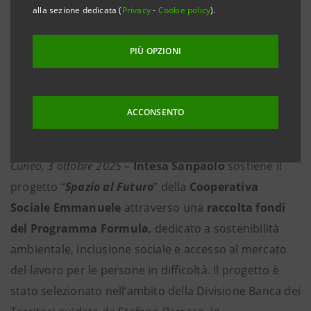
Un progetto per ampliare la Comunità
alla sezione dedicata (
Privacy
-
Cookie policy
).
“Emmanuele” a Cuneo e non lasciare
indietro nessun adolescente in difficoltà
PIÙ OPZIONI
Intesa Sanpaolo partecipa attivamente al
crowdfunding destinando un contributo di
2 euro per i prodotti della Banca acquistati
ACCONSENTO
dai clienti in modalità online
Cuneo, 3 ottobre 2025 –
Intesa Sanpaolo
sostiene il
progetto “
Spazio al Futuro
” della
Cooperativa
Sociale Emmanuele
attraverso una
raccolta fondi
del
Programma Formula
, dedicato a sostenibilità
ambientale, inclusione sociale e accesso al mercato
del lavoro per le persone in difficoltà. Il progetto è
stato selezionato nell’ambito della Divisione Banca dei