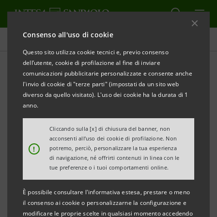
Consenso all'uso di cookie
Comunicati stampa
Questo sito utilizza cookie tecnici e, previo consenso
dell’utente, cookie di profilazione al fine di inviare
STAMPA
AGGIORNA
comunicazioni pubblicitarie personalizzate e consente anche
INTESA SANPAOLO: A MILANO L’INCONTRO CON LE
l'invio di cookie di "terze parti" (impostati da un sito web
PRINCIPALI AZIENDE LOMBARDE PER LA SESTA
diverso da quello visitato). L'uso dei cookie ha la durata di 1
TAPPA
anno.
DI OBIETTIVO ITALIA 2025
Cliccando sulla [x] di chiusura del banner, non
acconsenti all’uso dei cookie di profilazione. Non
!
potremo, perciò, personalizzare la tua esperienza
di navigazione, né offrirti contenuti in linea con le
tue preferenze o i tuoi comportamenti online.
·
L’iniziativa della Divisione IMI Corporate &
Investment Banking fa tappa a Milano, con la
È possibile consultare l'informativa estesa, prestare o meno
partecipazione di circa 90 rappresentanti del
il consenso ai cookie o personalizzarne la configurazione e
modificare le proprie scelte in qualsiasi momento accedendo
tessuto imprenditoriale lombardo