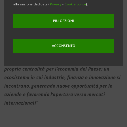
alla sezione dedicata (
Privacy
-
Cookie policy
).
PIÙ OPZIONI
·
Focus su scenario economico tra dazi e
inflazione, gestione dei rischi e digitalizzazione
ACCONSENTO
·
Michele Sorrentino: “
La Lombardia conferma la
propria centralità per l’economia del Paese: un
ecosistema in cui industrie, finanza e innovazione si
incontrano, generando nuove opportunità per le
aziende e favorendo l’apertura verso mercati
internazionali”