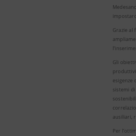
Medesano, 
impostaron
Grazie al 
ampliament
l’inserime
Gli obiett
produttivi
esigenze 
sistemi di
sostenibil
correlazio
ausiliari, r
Per l’otti