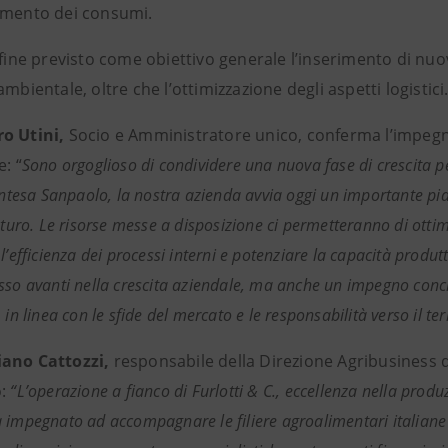
imento dei consumi.
nfine previsto come obiettivo generale l’inserimento di nu
ambientale, oltre che l’ottimizzazione degli aspetti logistici
o Utini,
Socio e Amministratore unico, conferma l’impegno 
e: “
Sono orgoglioso di condividere una nuova fase di crescita p
 Intesa Sanpaolo, la nostra azienda avvia oggi un importante pi
uturo. Le risorse messe a disposizione ci permetteranno di ottim
l’efficienza dei processi interni e potenziare la capacità produ
sso avanti nella crescita aziendale, ma anche un impegno concr
 in linea con le sfide del mercato e le responsabilità verso il ter
ano Cattozzi,
responsabile della Direzione Agribusiness de
o:
“L’operazione a fianco di Furlotti & C., eccellenza nella prod
 impegnato ad accompagnare le filiere agroalimentari italiane in