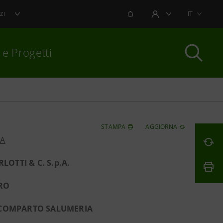
NOTIFICHE
IT
ZI
AREA UTENTE
 e Progetti
per chiudere
STAMPA
AGGIORNA
PA
OTTI & C. S.p.A.
URO
L COMPARTO SALUMERIA