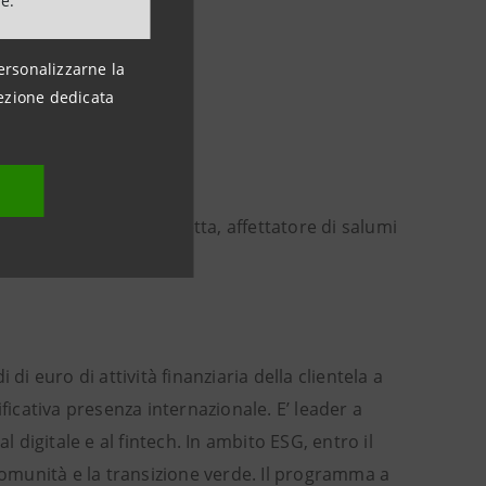
ne.
ersonalizzarne la
ezione dedicata
otti cubettati in vaschetta, affettatore di salumi
 di euro di attività finanziaria della clientela a
ficativa presenza internazionale. E’ leader a
digitale e al fintech. In ambito ESG, entro il
 comunità e la transizione verde. Il programma a