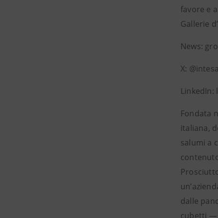
favore e a
Gallerie d
News: gr
X: @inte
LinkedIn:
Fondata ne
italiana,
salumi a c
contenuto 
Prosciutt
un’aziend
dalle panc
cubetti — 