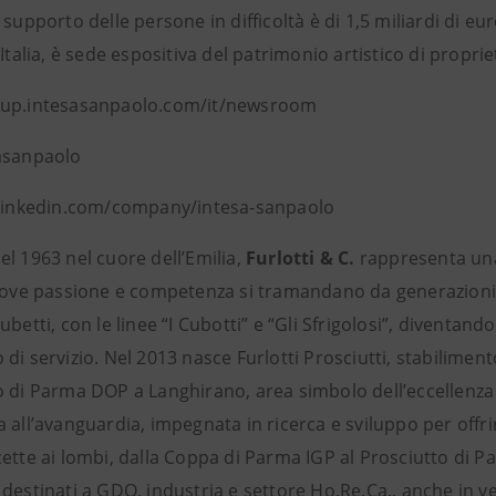
 supporto delle persone in difficoltà è di 1,5 miliardi di e
’Italia, è sede espositiva del patrimonio artistico di proprie
oup.intesasanpaolo.com/it/newsroom
sasanpaolo
 linkedin.com/company/intesa-sanpaolo
l 1963 nel cuore dell’Emilia,
Furlotti & C.
rappresenta una 
 dove passione e competenza si tramandano da generazioni. N
ubetti, con le linee “I Cubotti” e “Gli Sfrigolosi”, diventand
di servizio. Nel 2013 nasce Furlotti Prosciutti, stabilime
o di Parma DOP a Langhirano, area simbolo dell’eccellenza g
a all’avanguardia, impegnata in ricerca e sviluppo per off
ette ai lombi, dalla Coppa di Parma IGP al Prosciutto di Par
destinati a GDO, industria e settore Ho.Re.Ca., anche in ve