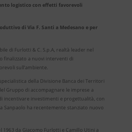
to logistico con effetti favorevoli
oduttivo di Via F. Santi a Medesano e per
e di Furlotti & C. S.p.A, realtà leader nel
 finalizzato a nuovi interventi di
orevoli sull’ambiente.
pecialistica della Divisione Banca dei Territori
 del Gruppo di accompagnare le imprese a
di incentivare investimenti e progettualità, con
ntesa Sanpaolo ha recentemente stanziato nuovo
l 1963 da Giacomo Furlotti e Camillo Utini a