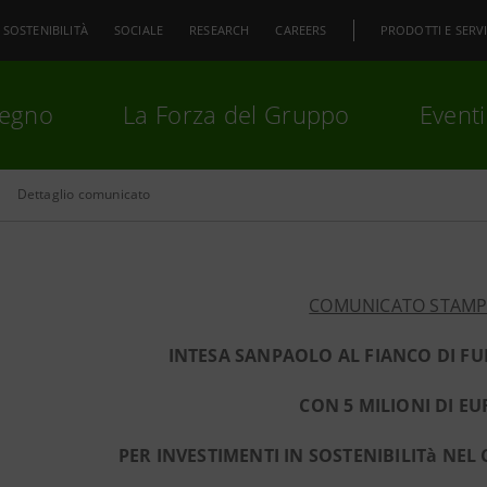
SOSTENIBILITÀ
SOCIALE
RESEARCH
CAREERS
PRODOTTI E SERVI
pegno
La Forza del Gruppo
Eventi
Dettaglio comunicato
premi
Invio
per cercare o
ESC
COMUNICATO STAM
INTESA SANPAOLO AL FIANCO DI FURL
CON 5 MILIONI DI E
PER INVESTIMENTI IN SOSTENIBILITà NE