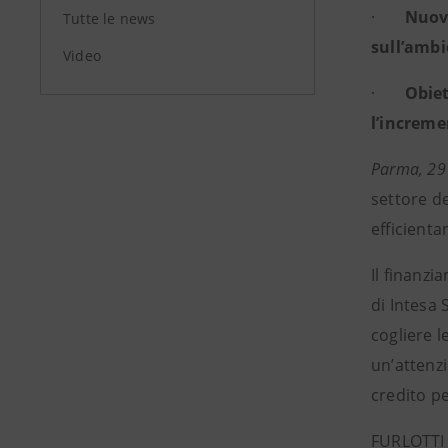
·
Nuovi
Tutte le news
sull’amb
Video
·
Obiet
l’increme
Parma, 29 
settore de
efficienta
Il finanzi
di Intesa
cogliere l
un’attenzi
credito pe
FURLOTTI &