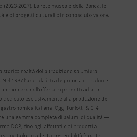
uro (2023-2027). La rete museale della Banca, le
tà e di progetti culturali di riconosciuto valore.
storica realtà della tradizione salumiera
el 1987 l’azienda è tra le prime a introdurre i
o un pioniere nell’offerta di prodotti ad alto
nto dedicato esclusivamente alla produzione del
astronomica italiana. Oggi Furlotti & C. è
rire una gamma completa di salumi di qualità —
ma DOP, fino agli affettati e ai prodotti a
rsione tailor made. La sostenibilità è parte