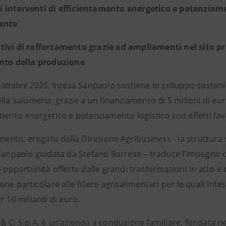
 interventi di efficientamento energetico e potenziamen
iente
tivi di rafforzamento grazie ad ampliamenti nel sito pr
nto della produzione
ottobre 2025.
Intesa Sanpaolo sostiene lo sviluppo sostenibil
lla salumeria, grazie a un finanziamento di 5 milioni di euro
mento energetico e potenziamento logistico con effetti fav
amento, erogato dalla Direzione Agribusiness - la struttura s
 Sanpaolo guidata da Stefano Barrese – traduce l’impegno
e opportunità offerte dalle grandi trasformazioni in atto e 
one particolare alle filiere agroalimentari per le quali I
r 10 miliardi di euro.
 C. S.p.A. è un’azienda a conduzione familiare, fondata ne