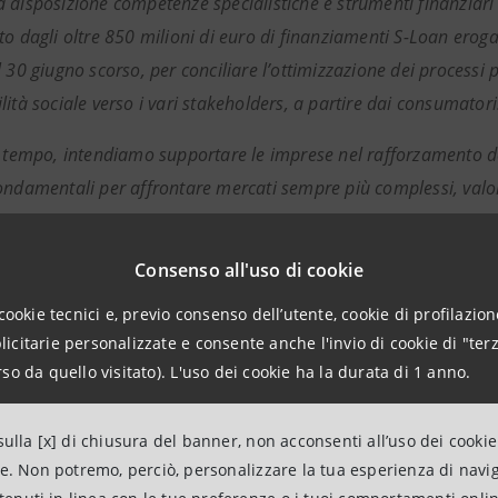
 disposizione competenze specialistiche e strumenti finanziari
to dagli oltre 850 milioni di euro di finanziamenti S-Loan eroga
 30 giugno scorso, per conciliare l’ottimizzazione dei processi p
ità sociale verso i vari stakeholders, a partire dai consumatori
o tempo, intendiamo supportare le imprese nel rafforzamento del
ondamentali per affrontare mercati sempre più complessi, valori
produttive italiane.”
Consenso all'uso di cookie
amento da 5 milioni di euro è stato perfezionato attraverso 
reen Project”, soluzione per accompagnare le imprese itali
cookie tecnici e, previo consenso dell’utente, cookie di profilazione
ndizioni economiche agevolate legate al raggiungimento di 
citarie personalizzate e consente anche l'invio di cookie di "terz
nca.
so da quello visitato). L'uso dei cookie ha la durata di 1 anno.
ni per i media
ulla [x] di chiusura del banner, non acconsenti all’uso dei cookie
ne. Non potremo, perciò, personalizzare la tua esperienza di navi
anpaolo