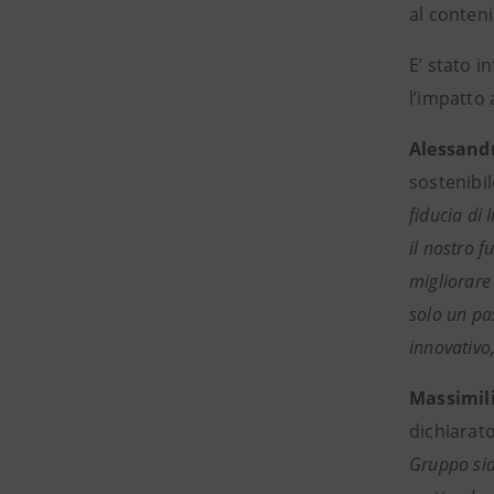
al conten
E’ stato i
l’impatto 
Alessandr
sostenibil
fiducia di
il nostro f
migliorare 
solo un pa
innovativo,
Massimili
dichiarat
Gruppo sia