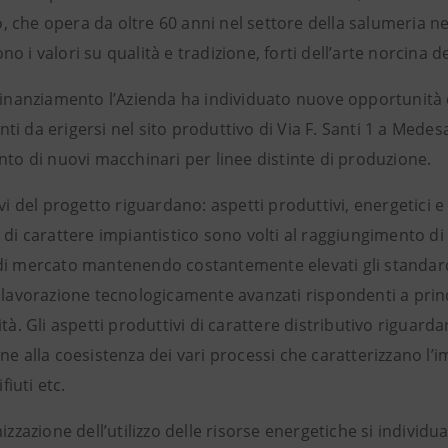
che opera da oltre 60 anni nel settore della salumeria nel 
o i valori su qualità e tradizione, forti dell’arte norcina 
finanziamento l’Azienda ha individuato nuove opportunità di
i da erigersi nel sito produttivo di Via F. Santi 1 a Mede
nto di nuovi macchinari per linee distinte di produzione.
ivi del progetto riguardano: aspetti produttivi, energetici e
 di carattere impiantistico sono volti al raggiungimento di li
di mercato mantenendo costantemente elevati gli standard d
 lavorazione tecnologicamente avanzati rispondenti a princip
ità. Gli aspetti produttivi di carattere distributivo riguardan
ne alla coesistenza dei vari processi che caratterizzano l’i
ifiuti etc.
mizzazione dell’utilizzo delle risorse energetiche si individ