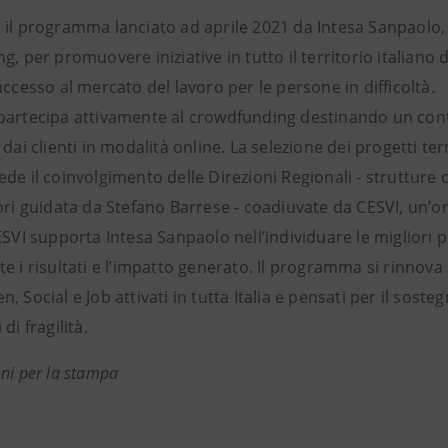
il programma lanciato ad aprile 2021 da Intesa Sanpaolo, a
g, per promuovere iniziative in tutto il territorio italiano
accesso al mercato del lavoro per le persone in difficoltà.
partecipa attivamente al crowdfunding destinando un contr
 dai clienti in modalità online. La selezione dei progetti terr
de il coinvolgimento delle Direzioni Regionali - strutture 
tori guidata da Stefano Barrese - coadiuvate da CESVI, un’
ESVI supporta Intesa Sanpaolo nell’individuare le migliori
e i risultati e l’impatto generato. Il programma si rinnova
, Social e Job attivati in tutta Italia e pensati per il soste
di fragilità.
ni per la stampa