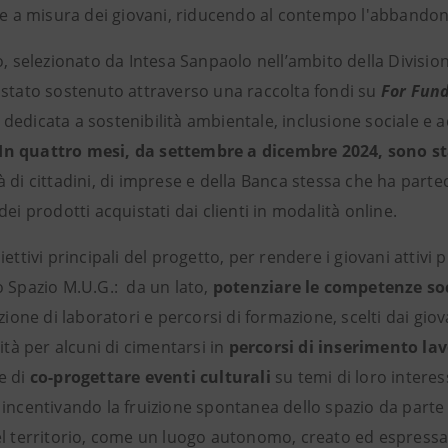
 e a misura dei giovani, riducendo al contempo l'abbandono 
o, selezionato da Intesa Sanpaolo nell’ambito della Divisio
 stato sostenuto attraverso una raccolta fondi su
For Fun
o
dedicata a sostenibilità ambientale, inclusione sociale e 
In quattro mesi, da settembre a dicembre 2024, sono sta
 di cittadini, di imprese e della Banca stessa che ha part
dei prodotti acquistati dai clienti in modalità online.
iettivi principali del progetto, per rendere i giovani attivi
o Spazio M.U.G.: da un lato,
potenziare le competenze soci
azione di laboratori e percorsi di formazione, scelti dai gio
lità per alcuni di cimentarsi in
percorsi di inserimento la
e di
co-progettare eventi culturali
su temi di loro interess
incentivando la fruizione spontanea dello spazio da parte d
el territorio, come un luogo autonomo, creato ed espressa