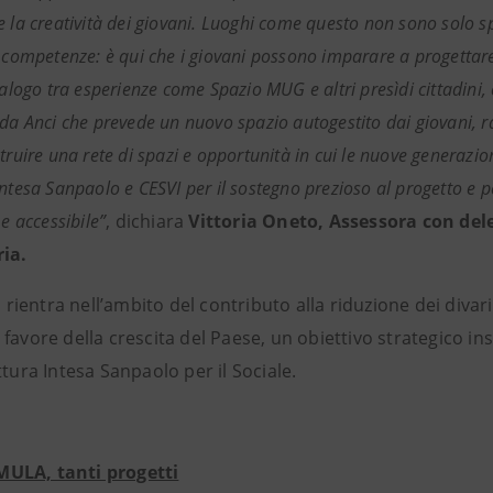
 la creatività dei giovani. Luoghi come questo non sono solo spaz
e competenze: è qui che i giovani possono imparare a progettare 
dialogo tra esperienze come Spazio MUG e altri presìdi cittadini
 da Anci che prevede un nuovo spazio autogestito dai giovani, 
struire una rete di spazi e opportunità in cui le nuove generazi
Intesa Sanpaolo e CESVI per il sostegno prezioso al progetto e 
 e accessibile”
, dichiara
Vittoria Oneto, Assessora con deleg
ia.
va rientra nell’ambito del contributo alla riduzione dei diva
favore della crescita del Paese, un obiettivo strategico in
ttura Intesa Sanpaolo per il Sociale.
ULA, tanti progetti