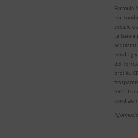
Formula è 
For Fundin
sociale e 
La banca 
acquistati
Funding ve
dei Terri
profilo. C
trasparent
tema Green
condizioni 
Informazio