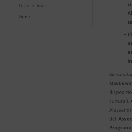
c
Tutte le news
A
Video
t
L
a
a
i
Alessandr
Moviment
disposizio
culturali.
Alessandri
dell’
Assoc
Programm