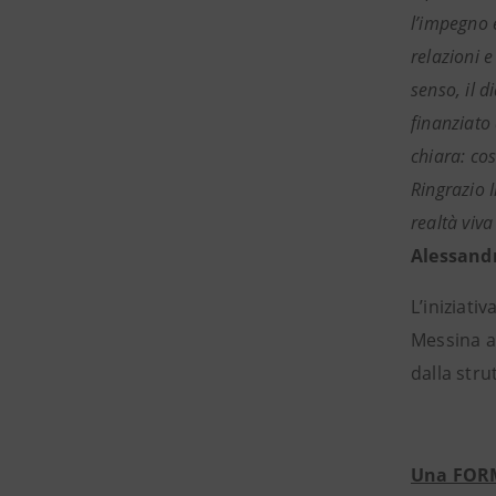
l’impegno e
relazioni 
senso, il 
finanziato
chiara: co
Ringrazio 
realtà viva
Alessandr
L’iniziati
Messina a 
dalla stru
Una FORM