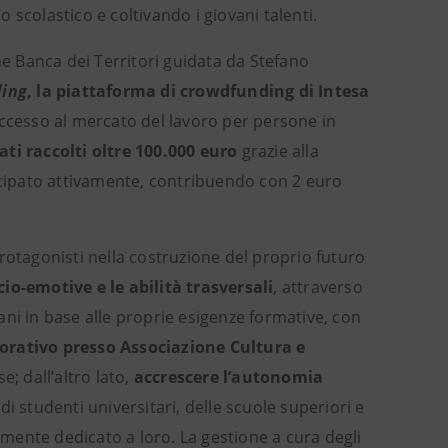
scolastico e coltivando i giovani talenti.
ne Banca dei Territori guidata da Stefano
ding
, la piattaforma di crowdfunding di Intesa
accesso al mercato del lavoro per persone in
ti raccolti oltre 100.000 euro
grazie alla
ecipato attivamente,
contribuendo con 2 euro
 protagonisti nella costruzione del proprio futuro
o-emotive e le abilità trasversali
, attraverso
vani in base alle proprie esigenze formative, con
vorativo presso Associazione Cultura e
e; dall’altro lato,
accrescere l’autonomia
i studenti universitari, delle scuole superiori e
mente dedicato a loro. La gestione a cura degli