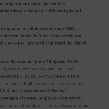
one e sperimentazione per rendere
'abbandono scolastico, coltivare i giovani
sa Sanpaolo, in collaborazione con CESVI,
 e imprese. Anche la Banca ha partecipato
2 euro per i prodotti acquistati dai clienti
iazza Fabrizio de André 76,
Spazio M.U.G. -
iale, creato per e con i giovani, messo a
e attività di studio, promuovere iniziative
re con delega Politiche Giovanili del Comune di
M.U.G. per l’Autonomia dei Giovani
”
sostegno di Intesa Sanpaolo attraverso
il
si propone di rendere la città di Alessandria più