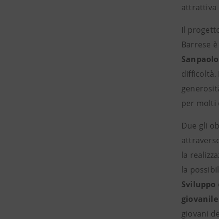
attrattiva
Il progett
Barrese è
Sanpaol
difficoltà.
generosità
per molti 
Due gli ob
attravers
la realizz
la possibi
Sviluppo
giovanile
giovani d