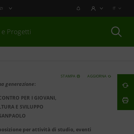
NOTIFICHE
IT
ZI
AREA UTENTE
 e Progetti
per chiudere
STAMPA
AGGIORNA
ma generazione
:
ONTRO PER I GIOVANI,
LTURA E SVILUPPO
A SANPAOLO
osizione per attività di studio, eventi