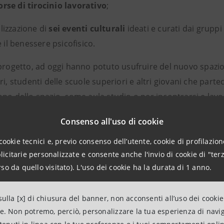
orse di tirocinio lavorativo
;
izzazione di
sei eventi culturali
ideati e curati dai gruppi 
e il benessere psicofisico.
 progetto, ad oggi hanno potuto usufruire del nuovo spazi
ri, studenti delle scuole superiori e altri giovani che partec
no dello spazio, come aula studio o per incontrarsi e lavor
fino a 150 giovani nelle attività formative e circa 350 person
Consenso all'uso di cookie
azionali.
cookie tecnici e, previo consenso dell’utente, cookie di profilazione
o M.U.G. abbiamo voluto costruire un luogo dove i giovani potes
citarie personalizzate e consente anche l'invio di cookie di "terz
estinatari. L’idea è sempre stata quella di far convivere formaz
so da quello visitato). L'uso dei cookie ha la durata di 1 anno.
ma anche molta fiducia. L’obiettivo ora è continuare a rendere 
ai bisogni e ai desideri di chi lo abita
”, dichiara
Alessio Del 
ulla [x] di chiusura del banner, non acconsenti all’uso dei cookie
ne. Non potremo, perciò, personalizzare la tua esperienza di navi