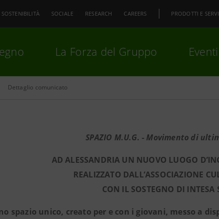
SOSTENIBILITÀ
SOCIALE
RESEARCH
CAREERS
PRODOTTI E SERVI
pegno
La Forza del Gruppo
Eventi
Dettaglio comunicato
premi
Invio
per cercare o
ESC
SPAZIO M.U.G.
-
Movimento di ulti
AD ALESSANDRIA UN NUOVO LUOGO D’INC
REALIZZATO DALL’ASSOCIAZIONE CU
CON IL SOSTEGNO DI INTES
no spazio unico, creato per e con i giovani, messo a disp