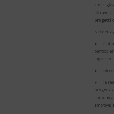
stessi gio
attraverso
progetti 
Nel dettag
● l’inte
particolar
ingresso 
● piccoli
● la real
progettazi
comunicaz
emotive; 