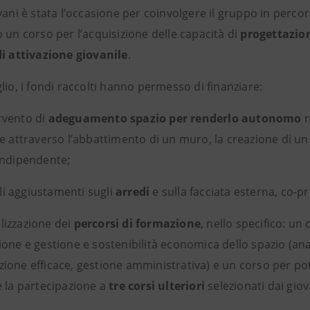
vani è stata l’occasione per coinvolgere il gruppo in percor
 un corso per l’acquisizione delle capacità di
progettazion
di attivazione giovanile
.
lio, i fondi raccolti hanno permesso di finanziare:
rvento di
adeguamento spazio per renderlo autonomo
r
e attraverso l’abbattimento di un muro, la creazione di un
indipendente;
 aggiustamenti sugli
arredi
e sulla facciata
esterna, co-pro
izzazione dei
percorsi di formazione
, nello specifico: un
one e gestione e sostenibilità economica dello spazio (anal
ione efficace, gestione amministrativa) e un corso per pot
e la partecipazione a
tre corsi ulteriori
selezionati dai giov