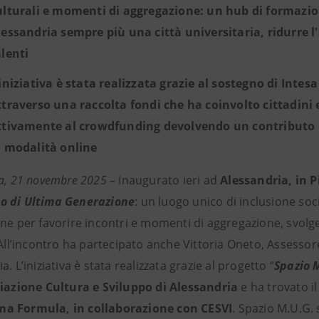
ulturali e momenti di aggregazione: un hub di formazi
lessandria sempre più una città universitaria, ridurre l
alenti
’iniziativa è stata realizzata grazie al sostegno di Inte
ttraverso una raccolta fondi che ha coinvolto cittadini
ttivamente al crowdfunding devolvendo un contributo di 
n modalità online
ia, 21 novembre 2025
– Inaugurato ieri ad
Alessandria, in P
o di Ultima Generazione
: un luogo unico di inclusione soc
ne per favorire incontri e momenti di aggregazione, svolger
 All’incontro ha partecipato anche Vittoria Oneto, Assesso
a. L’iniziativa è stata realizzata grazie al progetto “
Spazio 
iazione Cultura e Sviluppo di Alessandria
e ha trovato il
a Formula, in collaborazione con CESVI
. Spazio M.U.G. 