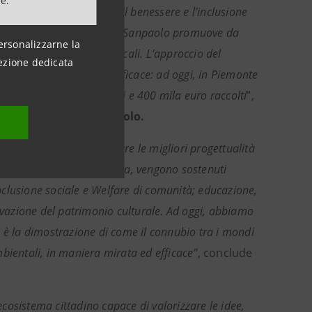
ne.
 perché mette al centro il benessere e l’inclusione
zati come ricchezza. Intesa Sanpaolo promuove da
ersonalizzarne la
cificità delle comunità locali. L’approccio del
ezione dedicata
re in modo mirato ed efficace: ad oggi, in Piemonte
n totale di oltre 2 milioni e 400 mila euro raccolti
”,
guria di Intesa Sanpaolo.
 Sanpaolo nel selezionare le migliori progettualità
nclusivi. Attraverso Formula, vengono sostenuti
inclusione sociale e Welfare di comunità; educazione,
vazione del patrimonio culturale. Ad oggi, abbiamo
la è la dimostrazione di come il connubio tra i mondi
ambientali, in maniera mirata ed efficace”
, conclude
osistema cittadino capace di valorizzare le idee,