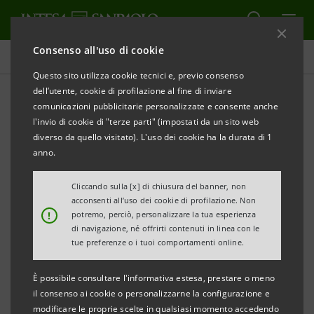
Consenso all'uso di cookie
Comunicati stampa
Questo sito utilizza cookie tecnici e, previo consenso
dell’utente, cookie di profilazione al fine di inviare
STAMPA
AGGIORNA
comunicazioni pubblicitarie personalizzate e consente anche
COMUNICATO STAMPA
l'invio di cookie di "terze parti" (impostati da un sito web
diverso da quello visitato). L'uso dei cookie ha la durata di 1
anno.
DA INTESA SANPAOLO 15 MILIONI DI EURO A KITON
Cliccando sulla [x] di chiusura del banner, non
PER SOSTENERE I PIANI DI SVILUPPO
acconsenti all’uso dei cookie di profilazione. Non
!
potremo, perciò, personalizzare la tua esperienza
·
Investimento in un progetto di
di navigazione, né offrirti contenuti in linea con le
tue preferenze o i tuoi comportamenti online.
riqualificazione immobiliare a New York: previsto
il restyling di Palazzo Kiton, un immobile di sei
È possibile consultare l'informativa estesa, prestare o meno
piani destinato alla vendita delle eccellenze
il consenso ai cookie o personalizzarne la configurazione e
modificare le proprie scelte in qualsiasi momento accedendo
sartoriali a marchio Kiton