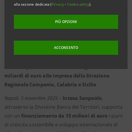
alla sezione dedicata (
Privacy
-
Cookie policy
).
·
Dopo la recente missione a San Francisco, la
Divisione Banca dei Territori conferma
PIÙ OPZIONI
concretamente il sostegno alle Pmi che si aprono
al mercato USA
ACCONSENTO
·
Nel primo semestre 2025 erogati oltre 1,1
miliardi di euro alle imprese della Direzione
Regionale Campania, Calabria e Sicilia
Napoli, 5 novembre 2025
–
Intesa Sanpaolo
,
attraverso la Divisione Banca dei Territori, supporta
con un
finanziamento da 15 milioni di euro
i piani
di crescita sostenibile e sviluppo internazionale di