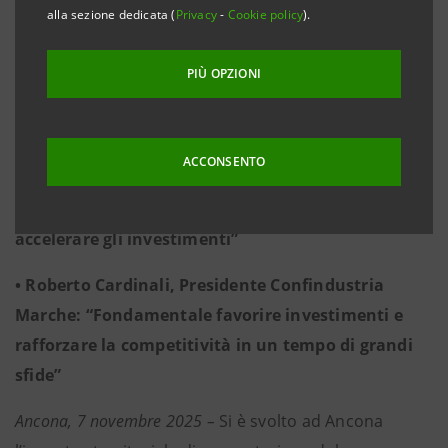
Transizione 5.0, Intelligenza Artificiale, Scienze
alla sezione dedicata (
Privacy
-
Cookie policy
).
della Vita. Sostegno ai lavoratori attraverso il
Piano per l’Abitare Sostenibile
PIÙ OPZIONI
• Alessandra Florio, Direttrice Regionale Emilia-
Romagna e Marche Intesa Sanpaolo: “Mettiamo a
ACCONSENTO
disposizione delle imprese marchigiane 8 miliardi
di euro per dare forza al tessuto produttivo e
accelerare gli investimenti”
• Roberto Cardinali, Presidente Confindustria
Marche: “Fondamentale favorire investimenti e
rafforzare la competitività in un tempo di grandi
sfide”
Ancona, 7 novembre 2025 –
Si è svolto ad Ancona