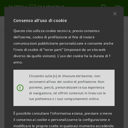
Consenso all'uso di cookie
Comunicati stampa
Questo sito utilizza cookie tecnici e, previo consenso
dell’utente, cookie di profilazione al fine di inviare
STAMPA
AGGIORNA
comunicazioni pubblicitarie personalizzate e consente anche
NUOVO ACCORDO TRA CONFINDUSTRIA E INTESA
l'invio di cookie di "terze parti" (impostati da un sito web
SANPAOLO: 8 MILIARDI DI EURO ALLE IMPRESE
diverso da quello visitato). L'uso dei cookie ha la durata di 1
DELLE MARCHEPER INVESTIMENTI, INNOVAZIONE E
anno.
CREDITO
Cliccando sulla [x] di chiusura del banner, non
acconsenti all’uso dei cookie di profilazione. Non
• Ad Ancona l’incontro con gli imprenditori per
!
potremo, perciò, personalizzare la tua esperienza
presentare le misure dedicate allo sviluppo delle
di navigazione, né offrirti contenuti in linea con le
tue preferenze o i tuoi comportamenti online.
aziende locali
È possibile consultare l'informativa estesa, prestare o meno
• Nuovo impulso alla crescita in Italia e all’estero
il consenso ai cookie o personalizzarne la configurazione e
attraverso modelli produttivi innovativi,
modificare le proprie scelte in qualsiasi momento accedendo