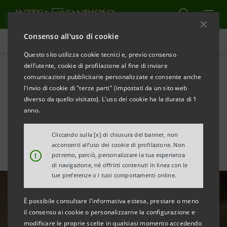
Consenso all'uso di cookie
Tutte le news
Questo sito utilizza cookie tecnici e, previo consenso
dell’utente, cookie di profilazione al fine di inviare
comunicazioni pubblicitarie personalizzate e consente anche
Accordo Intesa Sanpaolo e
l'invio di cookie di "terze parti" (impostati da un sito web
CNA: nuove soluzioni di
diverso da quello visitato). L'uso dei cookie ha la durata di 1
anno.
welfare per le PMI
Cliccando sulla [x] di chiusura del banner, non
acconsenti all’uso dei cookie di profilazione. Non
!
potremo, perciò, personalizzare la tua esperienza
di navigazione, né offrirti contenuti in linea con le
tue preferenze o i tuoi comportamenti online.
È possibile consultare l'informativa estesa, prestare o meno
il consenso ai cookie o personalizzarne la configurazione e
modificare le proprie scelte in qualsiasi momento accedendo