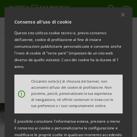
Consenso all'uso di cookie
Tutte le news
Questo sito utilizza cookie tecnici e, previo consenso
dell’utente, cookie di profilazione al fine di inviare
comunicazioni pubblicitarie personalizzate e consente anche
Intesa Sanpaolo, bilancio
l'invio di cookie di "terze parti" (impostati da un sito web
2018 da record: utile netto
diverso da quello visitato). L'uso dei cookie ha la durata di 1
anno.
di 4,05 miliardi
Cliccando sulla [x] di chiusura del banner, non
acconsenti all’uso dei cookie di profilazione. Non
!
potremo, perciò, personalizzare la tua esperienza
di navigazione, né offrirti contenuti in linea con le
tue preferenze o i tuoi comportamenti online.
È possibile consultare l'informativa estesa, prestare o meno
il consenso ai cookie o personalizzarne la configurazione e
modificare le proprie scelte in qualsiasi momento accedendo