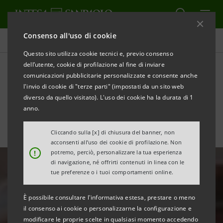
Consenso all'uso di cookie
Tutte le news
Questo sito utilizza cookie tecnici e, previo consenso
dell’utente, cookie di profilazione al fine di inviare
comunicazioni pubblicitarie personalizzate e consente anche
Intesa Sanpaolo prima
l'invio di cookie di "terze parti" (impostati da un sito web
banca digitale italiana
diverso da quello visitato). L'uso dei cookie ha la durata di 1
anno.
Cliccando sulla [x] di chiusura del banner, non
acconsenti all’uso dei cookie di profilazione. Non
!
potremo, perciò, personalizzare la tua esperienza
di navigazione, né offrirti contenuti in linea con le
tue preferenze o i tuoi comportamenti online.
È possibile consultare l'informativa estesa, prestare o meno
il consenso ai cookie o personalizzarne la configurazione e
modificare le proprie scelte in qualsiasi momento accedendo