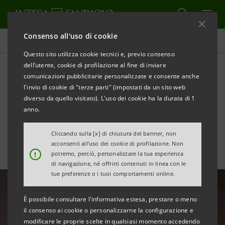
Consenso all'uso di cookie
Tutte le news
Questo sito utilizza cookie tecnici e, previo consenso
dell’utente, cookie di profilazione al fine di inviare
comunicazioni pubblicitarie personalizzate e consente anche
Piccole imprese crescono:
l'invio di cookie di "terze parti" (impostati da un sito web
l’impegno di Intesa
diverso da quello visitato). L'uso dei cookie ha la durata di 1
anno.
Sanpaolo
Cliccando sulla [x] di chiusura del banner, non
acconsenti all’uso dei cookie di profilazione. Non
!
potremo, perciò, personalizzare la tua esperienza
di navigazione, né offrirti contenuti in linea con le
tue preferenze o i tuoi comportamenti online.
È possibile consultare l'informativa estesa, prestare o meno
il consenso ai cookie o personalizzarne la configurazione e
modificare le proprie scelte in qualsiasi momento accedendo