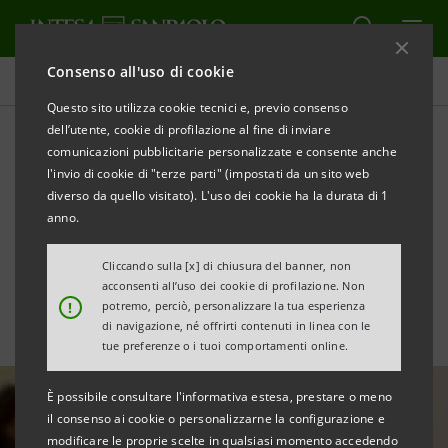
Consenso all'uso di cookie
Tutte le news
Questo sito utilizza cookie tecnici e, previo consenso
dell’utente, cookie di profilazione al fine di inviare
comunicazioni pubblicitarie personalizzate e consente anche
Intesa Sanpaolo:
l'invio di cookie di "terze parti" (impostati da un sito web
Webecome combatte il
diverso da quello visitato). L'uso dei cookie ha la durata di 1
anno.
disagio sociale dei bambini
Cliccando sulla [x] di chiusura del banner, non
acconsenti all’uso dei cookie di profilazione. Non
!
potremo, perciò, personalizzare la tua esperienza
di navigazione, né offrirti contenuti in linea con le
tue preferenze o i tuoi comportamenti online.
È possibile consultare l'informativa estesa, prestare o meno
il consenso ai cookie o personalizzarne la configurazione e
modificare le proprie scelte in qualsiasi momento accedendo