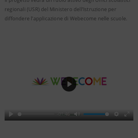
Il progetto vedrà un ruolo attivo degli Uffici scolastici
regionali (USR) del Ministero dell’Istruzione per
diffondere l’applicazione di Webecome nelle scuole.
Play
-01:46
Play
Mute
Settings
Ente
full