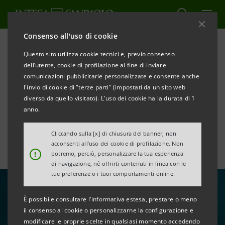
Consenso all'uso di cookie
Tutte le news
Questo sito utilizza cookie tecnici e, previo consenso
dell’utente, cookie di profilazione al fine di inviare
comunicazioni pubblicitarie personalizzate e consente anche
A Pirelli €200 milioni per
l'invio di cookie di "terze parti" (impostati da un sito web
favorire la transizione verso
diverso da quello visitato). L'uso dei cookie ha la durata di 1
anno.
la Circular Economy
Cliccando sulla [x] di chiusura del banner, non
acconsenti all’uso dei cookie di profilazione. Non
!
potremo, perciò, personalizzare la tua esperienza
di navigazione, né offrirti contenuti in linea con le
tue preferenze o i tuoi comportamenti online.
È possibile consultare l'informativa estesa, prestare o meno
il consenso ai cookie o personalizzarne la configurazione e
modificare le proprie scelte in qualsiasi momento accedendo