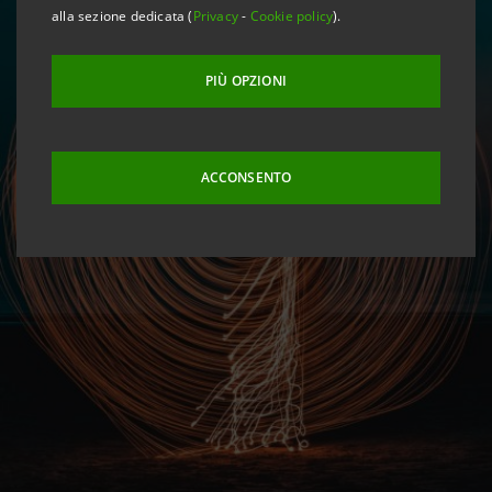
alla sezione dedicata (
Privacy
-
Cookie policy
).
PIÙ OPZIONI
ACCONSENTO