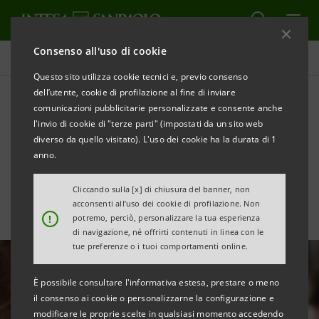
Consenso all'uso di cookie
Tutte le news
Questo sito utilizza cookie tecnici e, previo consenso
dell’utente, cookie di profilazione al fine di inviare
comunicazioni pubblicitarie personalizzate e consente anche
Intesa Sanpaolo e Gruppo
l'invio di cookie di "terze parti" (impostati da un sito web
Panini: album e figurine per
diverso da quello visitato). L'uso dei cookie ha la durata di 1
anno.
i nuovi conti under 18
Cliccando sulla [x] di chiusura del banner, non
acconsenti all’uso dei cookie di profilazione. Non
!
potremo, perciò, personalizzare la tua esperienza
di navigazione, né offrirti contenuti in linea con le
tue preferenze o i tuoi comportamenti online.
È possibile consultare l'informativa estesa, prestare o meno
il consenso ai cookie o personalizzarne la configurazione e
modificare le proprie scelte in qualsiasi momento accedendo