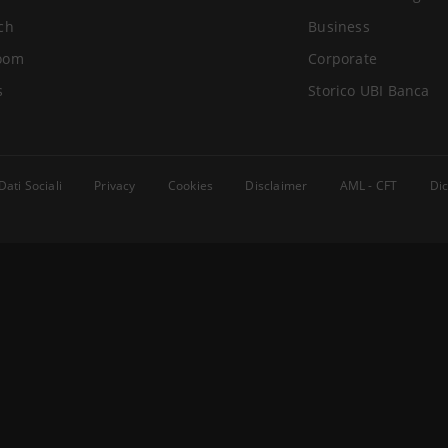
ch
Business
oom
Corporate
s
Storico UBI Banca
Dati Sociali
Privacy
Cookies
Disclaimer
AML - CFT
Dic