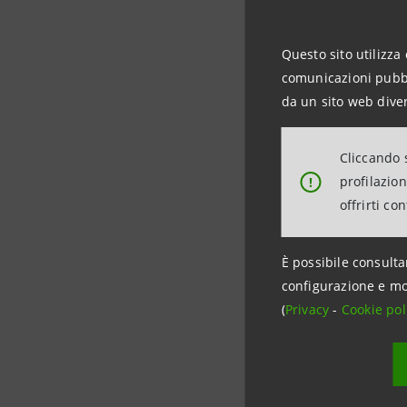
riassicura
dice Scarf
Questo sito utilizza 
comunicazioni pubbli
La recente
da un sito web diver
più comple
l’azione 
Cliccando s
polizze sa
profilazio
!
offrirti co
A questo 
contribuit
È possibile consulta
ricorso a
configurazione e mo
(
Privacy
-
Cookie pol
domiciliar
hanno ric
Queste est