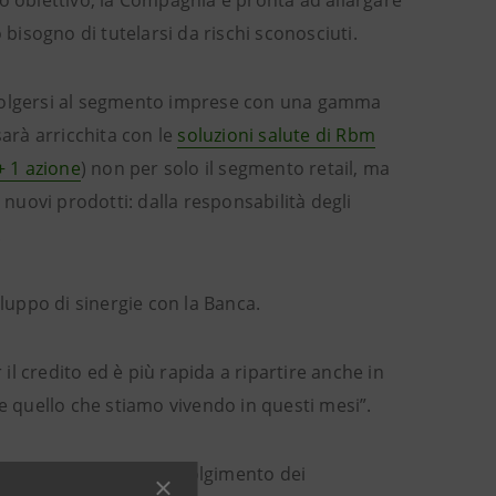
to obiettivo, la Compagnia è pronta ad allargare
 bisogno di tutelarsi da rischi sconosciuti.
ivolgersi al segmento imprese con una gamma
sarà arricchita con le
soluzioni salute di Rbm
+ 1 azione
) non per solo il segmento retail, ma
 nuovi prodotti: dalla responsabilità degli
.
iluppo di sinergie con la Banca.
l credito ed è più rapida a ripartire anche in
me quello che stiamo vivendo in questi mesi”.
o e aumentare il coinvolgimento dei