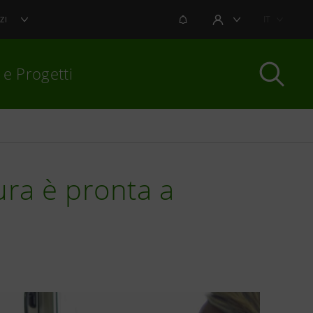
NOTIFICHE
IT
ZI
AREA UTENTE
 e Progetti
per chiudere
ura è pronta a