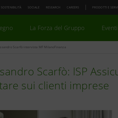
SOSTENIBILITÀ
SOCIALE
RESEARCH
CAREERS
PRODOTTI E SERVI
pegno
La Forza del Gruppo
Eventi
ssandro Scarfò intervista MF MilanoFinanza
premi
Invio
per cercare o
ESC
sandro Scarfò: lSP Assic
are sui clienti imprese