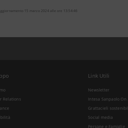
aggiornamento 15 marzo 2024 alle ore 13:54:46
uppo
Link Utili
amo
Newsletter
r Relations
Intesa Sanpaolo On 
ance
Grattacieli sostenibi
bilità
Social media
Persone e Famiglie