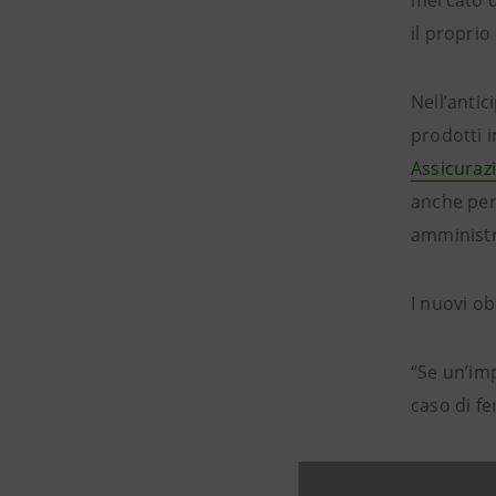
mercato d
il proprio
Nell’anti
prodotti i
Assicuraz
anche per 
amministra
I nuovi ob
“Se un’imp
caso di fe
Il settor