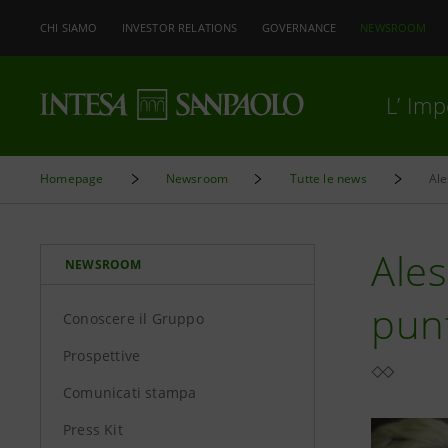
CHI SIAMO
INVESTOR RELATIONS
GOVERNANCE
NEWSROOM
L’ Im
Homepage
Newsroom
Tutte le news
Ale
Ales
NEWSROOM
punt
Conoscere il Gruppo
Prospettive
Comunicati stampa
Press Kit