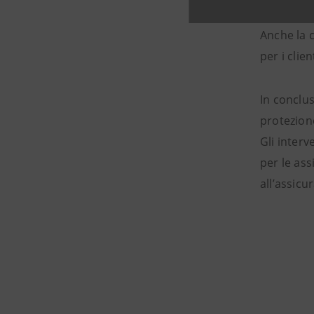
Anche la c
per i clie
In conclus
protezione
Gli interv
per le ass
all’assicu