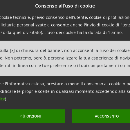
tori che possono offrire una visione globale dei fenomeni gr
Consenso all'uso di cookie
ò.
cookie tecnici e, previo consenso dell’utente, cookie di profilazione
citarie personalizzate e consente anche l'invio di cookie di "terz
 emergenza Coronavirus, come gli attacchi informatici o le
so da quello visitato). L'uso dei cookie ha la durata di 1 anno.
ssi e spesso non riguardano più il singolo assicurato ma un
coordinata di molti soggetti. Per questa ragione Intesa Sa
ulla [x] di chiusura del banner, non acconsenti all’uso dei cookie
nitarie a vantaggio dei clienti colpiti da Covid.
ne. Non potremo, perciò, personalizzare la tua esperienza di navi
ntenuti in linea con le tue preferenze o i tuoi comportamenti onli
proposito, Alessandro Scarfò ricorda che a marzo, la Divi
o con un’iniziativa gratuita nei confronti dei propri assicu
re l'informativa estesa, prestare o meno il consenso ai cookie o p
lla diaria da ricovero non soltanto in caso di degenza in 
dificare le proprie scelte in qualsiasi momento accedendo alla s
icy
).
e (quarantena), senza applicazione di franchigie e carenze. I
evuto un indennizzo compreso tra €2.000 e €4.000 in funzi
PIÙ OPZIONI
ACCONSENTO
ensioni sono ora attivabili anche da parte dei nuovi client