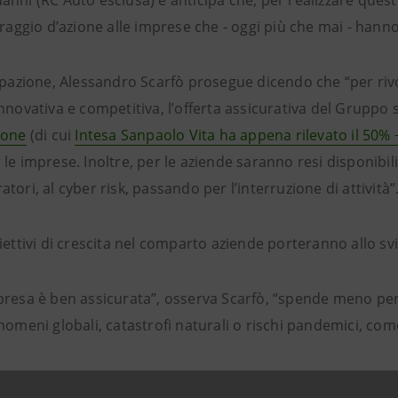
anni (RC Auto esclusa) e anticipa che, per realizzare ques
 raggio d’azione alle imprese che - oggi più che mai - hanno
cipazione, Alessandro Scarfò prosegue dicendo che “per r
nnovativa e competitiva, l’offerta assicurativa del Gruppo 
ione
(di cui
Intesa Sanpaolo Vita ha appena rilevato il 50% 
le imprese. Inoltre, per le aziende saranno resi disponibili
tori, al cyber risk, passando per l’interruzione di attività”
iettivi di crescita nel comparto aziende porteranno allo sv
resa è ben assicurata”, osserva Scarfò, “spende meno per i
nomeni globali, catastrofi naturali o rischi pandemici, co
e assicurativo deve mantenere un atteggiamento propositiv