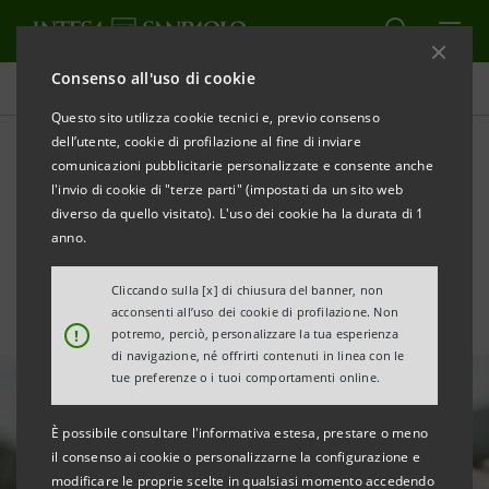
Consenso all'uso di cookie
Tutte le news
Questo sito utilizza cookie tecnici e, previo consenso
dell’utente, cookie di profilazione al fine di inviare
comunicazioni pubblicitarie personalizzate e consente anche
I consumi culturali degli
l'invio di cookie di "terze parti" (impostati da un sito web
italiani ai tempi di COVID-19
diverso da quello visitato). L'uso dei cookie ha la durata di 1
anno.
Cliccando sulla [x] di chiusura del banner, non
acconsenti all’uso dei cookie di profilazione. Non
!
potremo, perciò, personalizzare la tua esperienza
di navigazione, né offrirti contenuti in linea con le
tue preferenze o i tuoi comportamenti online.
È possibile consultare l'informativa estesa, prestare o meno
il consenso ai cookie o personalizzarne la configurazione e
modificare le proprie scelte in qualsiasi momento accedendo