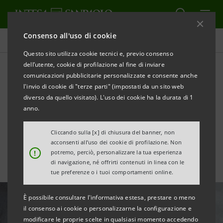
Consenso all'uso di cookie
Tutte le news
Questo sito utilizza cookie tecnici e, previo consenso
dell’utente, cookie di profilazione al fine di inviare
comunicazioni pubblicitarie personalizzate e consente anche
Progetto pilota per
l'invio di cookie di "terze parti" (impostati da un sito web
semplificare e velocizzare le
diverso da quello visitato). L'uso dei cookie ha la durata di 1
anno.
pratiche di richiesta mutuo
Cliccando sulla [x] di chiusura del banner, non
acconsenti all’uso dei cookie di profilazione. Non
!
potremo, perciò, personalizzare la tua esperienza
di navigazione, né offrirti contenuti in linea con le
tue preferenze o i tuoi comportamenti online.
È possibile consultare l'informativa estesa, prestare o meno
il consenso ai cookie o personalizzarne la configurazione e
modificare le proprie scelte in qualsiasi momento accedendo