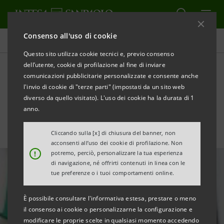
Consenso all'uso di cookie
Tutte le news
Questo sito utilizza cookie tecnici e, previo consenso
dell’utente, cookie di profilazione al fine di inviare
comunicazioni pubblicitarie personalizzate e consente anche
Nasce Eurizon Capital Real
l'invio di cookie di "terze parti" (impostati da un sito web
Asset SGR
diverso da quello visitato). L'uso dei cookie ha la durata di 1
anno.
Cliccando sulla [x] di chiusura del banner, non
acconsenti all’uso dei cookie di profilazione. Non
!
potremo, perciò, personalizzare la tua esperienza
di navigazione, né offrirti contenuti in linea con le
tue preferenze o i tuoi comportamenti online.
È possibile consultare l'informativa estesa, prestare o meno
il consenso ai cookie o personalizzarne la configurazione e
modificare le proprie scelte in qualsiasi momento accedendo