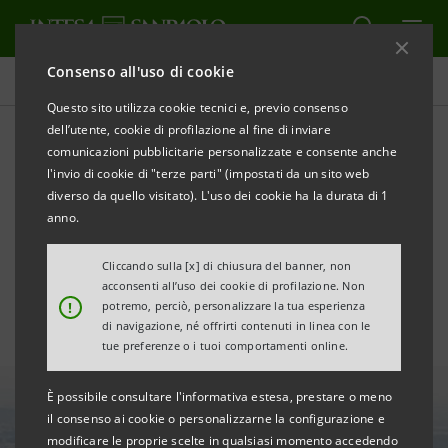
Consenso all'uso di cookie
Tutte le news
Questo sito utilizza cookie tecnici e, previo consenso
dell’utente, cookie di profilazione al fine di inviare
comunicazioni pubblicitarie personalizzate e consente anche
"Programma Rinascimento":
l'invio di cookie di "terze parti" (impostati da un sito web
secondo bando di aiuti per
diverso da quello visitato). L'uso dei cookie ha la durata di 1
anno.
le PMI di Bergamo
Cliccando sulla [x] di chiusura del banner, non
acconsenti all’uso dei cookie di profilazione. Non
!
potremo, perciò, personalizzare la tua esperienza
di navigazione, né offrirti contenuti in linea con le
tue preferenze o i tuoi comportamenti online.
È possibile consultare l'informativa estesa, prestare o meno
il consenso ai cookie o personalizzarne la configurazione e
modificare le proprie scelte in qualsiasi momento accedendo