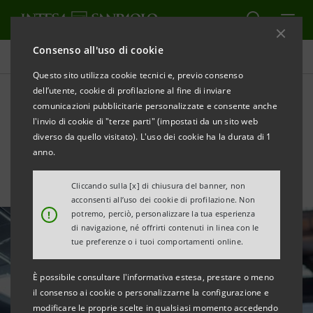
Consenso all'uso di cookie
Tutte le news
Questo sito utilizza cookie tecnici e, previo consenso
dell’utente, cookie di profilazione al fine di inviare
comunicazioni pubblicitarie personalizzate e consente anche
Rapporto Analisi dei Settori
l'invio di cookie di "terze parti" (impostati da un sito web
Industriali Ottobre 2020
diverso da quello visitato). L'uso dei cookie ha la durata di 1
anno.
Cliccando sulla [x] di chiusura del banner, non
acconsenti all’uso dei cookie di profilazione. Non
!
potremo, perciò, personalizzare la tua esperienza
di navigazione, né offrirti contenuti in linea con le
tue preferenze o i tuoi comportamenti online.
È possibile consultare l'informativa estesa, prestare o meno
il consenso ai cookie o personalizzarne la configurazione e
modificare le proprie scelte in qualsiasi momento accedendo