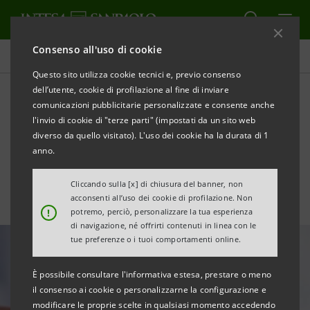
Consenso all'uso di cookie
Tutte le news
Questo sito utilizza cookie tecnici e, previo consenso
dell’utente, cookie di profilazione al fine di inviare
comunicazioni pubblicitarie personalizzate e consente anche
Aziende cosmetiche italiane
l'invio di cookie di "terze parti" (impostati da un sito web
nel post COVID: lo studio
diverso da quello visitato). L'uso dei cookie ha la durata di 1
anno.
Cliccando sulla [x] di chiusura del banner, non
acconsenti all’uso dei cookie di profilazione. Non
!
potremo, perciò, personalizzare la tua esperienza
di navigazione, né offrirti contenuti in linea con le
tue preferenze o i tuoi comportamenti online.
È possibile consultare l'informativa estesa, prestare o meno
il consenso ai cookie o personalizzarne la configurazione e
modificare le proprie scelte in qualsiasi momento accedendo