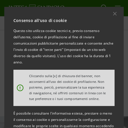
Consenso all'uso di cookie
Tutte le news
Questo sito utilizza cookie tecnici e, previo consenso
dell’utente, cookie di profilazione al fine di inviare
comunicazioni pubblicitarie personalizzate e consente anche
Finanziamento di €1,5 mln a
l'invio di cookie di "terze parti" (impostati da un sito web
Specchia Services per
diverso da quello visitato). L'uso dei cookie ha la durata di 1
anno.
progetti di economia
Cliccando sulla [x] di chiusura del banner, non
circolare
acconsenti all’uso dei cookie di profilazione. Non
!
potremo, perciò, personalizzare la tua esperienza
di navigazione, né offrirti contenuti in linea con le
tue preferenze o i tuoi comportamenti online.
È possibile consultare l'informativa estesa, prestare o meno
il consenso ai cookie o personalizzarne la configurazione e
modificare le proprie scelte in qualsiasi momento accedendo