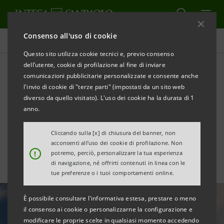
Consenso all'uso di cookie
Tutte le news
Questo sito utilizza cookie tecnici e, previo consenso
dell’utente, cookie di profilazione al fine di inviare
comunicazioni pubblicitarie personalizzate e consente anche
Fondi ELTIF, una nuova
l'invio di cookie di "terze parti" (impostati da un sito web
opportunità per investire
diverso da quello visitato). L'uso dei cookie ha la durata di 1
anno.
nelle PMI
Cliccando sulla [x] di chiusura del banner, non
acconsenti all’uso dei cookie di profilazione. Non
!
potremo, perciò, personalizzare la tua esperienza
di navigazione, né offrirti contenuti in linea con le
tue preferenze o i tuoi comportamenti online.
È possibile consultare l'informativa estesa, prestare o meno
il consenso ai cookie o personalizzarne la configurazione e
modificare le proprie scelte in qualsiasi momento accedendo