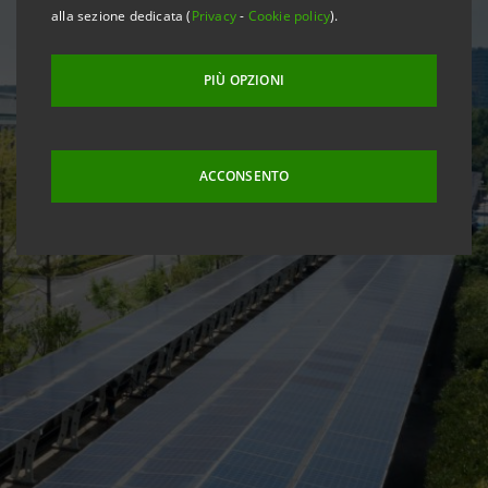
alla sezione dedicata (
Privacy
-
Cookie policy
).
PIÙ OPZIONI
ACCONSENTO