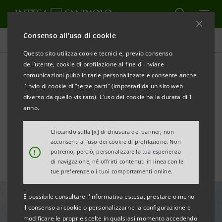
Consenso all'uso di cookie
Tutte le news
Questo sito utilizza cookie tecnici e, previo consenso
dell’utente, cookie di profilazione al fine di inviare
comunicazioni pubblicitarie personalizzate e consente anche
Infrastrutture e sostenibilità
l'invio di cookie di "terze parti" (impostati da un sito web
bene comune da
diverso da quello visitato). L'uso dei cookie ha la durata di 1
anno.
valorizzare con il PNRR
Cliccando sulla [x] di chiusura del banner, non
acconsenti all’uso dei cookie di profilazione. Non
!
potremo, perciò, personalizzare la tua esperienza
di navigazione, né offrirti contenuti in linea con le
tue preferenze o i tuoi comportamenti online.
È possibile consultare l'informativa estesa, prestare o meno
il consenso ai cookie o personalizzarne la configurazione e
modificare le proprie scelte in qualsiasi momento accedendo