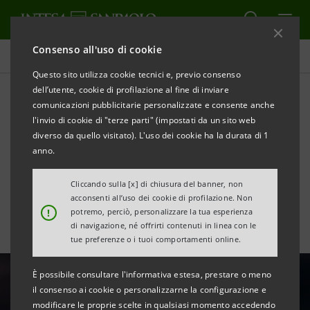
Consenso all'uso di cookie
Tutte le news
Questo sito utilizza cookie tecnici e, previo consenso
dell’utente, cookie di profilazione al fine di inviare
comunicazioni pubblicitarie personalizzate e consente anche
Motore Italia: roadshow
l'invio di cookie di "terze parti" (impostati da un sito web
virtuale per accompagnare
diverso da quello visitato). L'uso dei cookie ha la durata di 1
anno.
le imprese nella ripartenza
Cliccando sulla [x] di chiusura del banner, non
acconsenti all’uso dei cookie di profilazione. Non
!
potremo, perciò, personalizzare la tua esperienza
di navigazione, né offrirti contenuti in linea con le
tue preferenze o i tuoi comportamenti online.
È possibile consultare l'informativa estesa, prestare o meno
il consenso ai cookie o personalizzarne la configurazione e
modificare le proprie scelte in qualsiasi momento accedendo