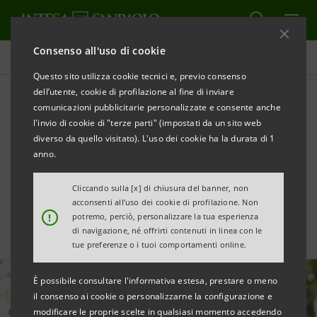
Consenso all'uso di cookie
Tutte le news
Questo sito utilizza cookie tecnici e, previo consenso
dell’utente, cookie di profilazione al fine di inviare
comunicazioni pubblicitarie personalizzate e consente anche
Credito a microimprese e
l'invio di cookie di "terze parti" (impostati da un sito web
lavoratori autonomi del
diverso da quello visitato). L'uso dei cookie ha la durata di 1
anno.
torinese
Cliccando sulla [x] di chiusura del banner, non
acconsenti all’uso dei cookie di profilazione. Non
!
potremo, perciò, personalizzare la tua esperienza
di navigazione, né offrirti contenuti in linea con le
tue preferenze o i tuoi comportamenti online.
È possibile consultare l'informativa estesa, prestare o meno
il consenso ai cookie o personalizzarne la configurazione e
modificare le proprie scelte in qualsiasi momento accedendo