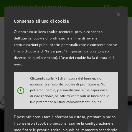
Consenso all'uso di cookie
Tutte le news
Questo sito utilizza cookie tecnici e, previo consenso
dell’utente, cookie di profilazione al fine di inviare
comunicazioni pubblicitarie personalizzate e consente anche
Da Neva SGR supporto alle
l'invio di cookie di "terze parti" (impostati da un sito web
tecnologie di V-Nova
diverso da quello visitato). L'uso dei cookie ha la durata di 1
anno.
Cliccando sulla [x] di chiusura del banner, non
acconsenti all’uso dei cookie di profilazione. Non
!
potremo, perciò, personalizzare la tua esperienza
di navigazione, né offrirti contenuti in linea con le
tue preferenze o i tuoi comportamenti online.
È possibile consultare l'informativa estesa, prestare o meno
il consenso ai cookie o personalizzarne la configurazione e
modificare le proprie scelte in qualsiasi momento accedendo