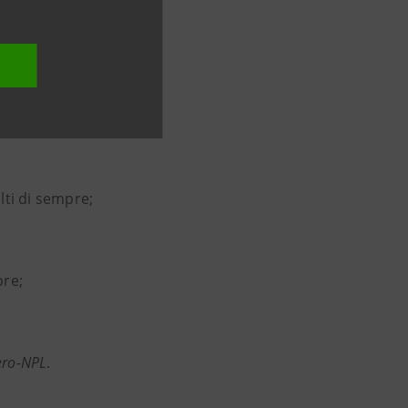
 mesi dell’anno:
il de-risking della Russia
lti di sempre;
pre;
ero-NPL
.