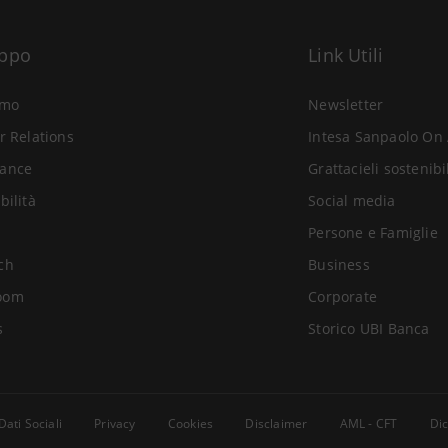
uppo
Link Utili
amo
Newsletter
r Relations
Intesa Sanpaolo On 
ance
Grattacieli sostenibi
bilità
Social media
Persone e Famiglie
ch
Business
oom
Corporate
s
Storico UBI Banca
Dati Sociali
Privacy
Cookies
Disclaimer
AML - CFT
Dic