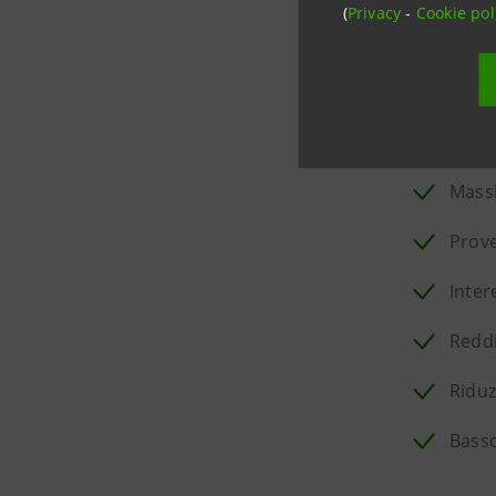
Isybank
,
(
Privacy
-
Cookie pol
Qui di seg
Utile
Massi
Prove
Inter
Reddi
Riduz
Basso