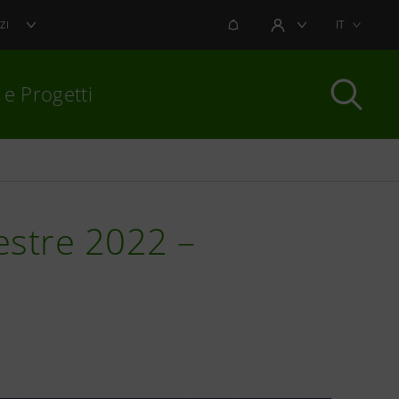
NOTIFICHE
IT
ZI
AREA UTENTE
 e Progetti
per chiudere
mestre 2022 –