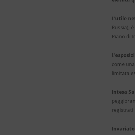
L’
utile ne
Russia), è
Piano di 
L’
esposizi
come un
limitata e
Intesa S
peggiorame
registrati
Invariato