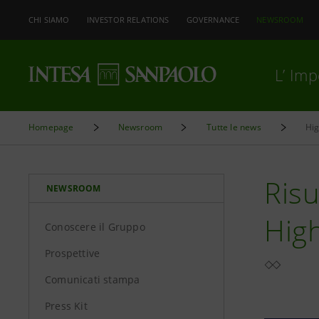
CHI SIAMO
INVESTOR RELATIONS
GOVERNANCE
NEWSROOM
L’ Im
Homepage
Newsroom
Tutte le news
Hig
Risu
NEWSROOM
High
Conoscere il Gruppo
Prospettive
Comunicati stampa
Press Kit