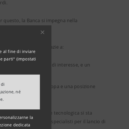
rdi.
r questo, la Banca si impegna nella
 contesti difficili
, grazie a:
 al fine di inviare
e parti" (impostati
ccelerazione del margine di interesse, e un
 di
atio
tra i più bassi d'Europa e una posizione
gazione, né
ne.
 particolare, l’evoluzione tecnologica si sta
ersonalizzarne la
one di circa trecento specialisti per il lancio di
ezione dedicata