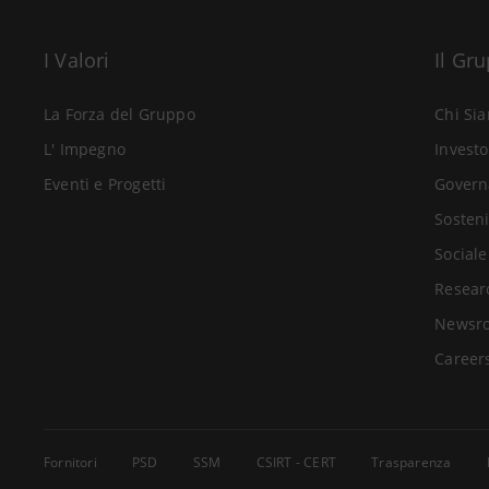
I Valori
Il Gr
La Forza del Gruppo
Chi Si
L' Impegno
Investo
Eventi e Progetti
Govern
Sosteni
Sociale
Resear
Newsr
Career
Fornitori
PSD
SSM
CSIRT - CERT
Trasparenza