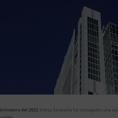
 trimestre
del 2022
Intesa Sanpaolo ha conseguito una pe
ualità
.