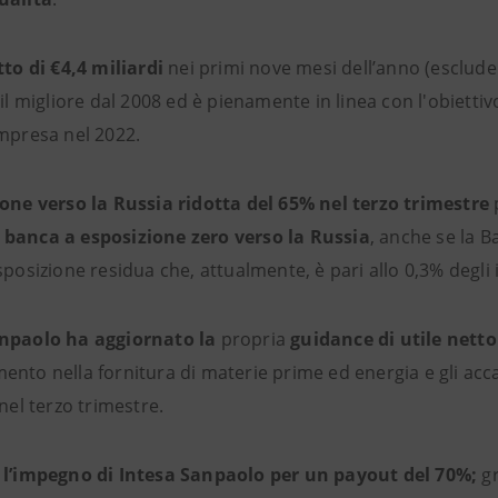
tto di €4,4 miliardi
nei primi nove mesi dell’anno (esclude
 il migliore dal 2008 ed è pienamente in linea con l'obiettivo
Impresa nel 2022.
one verso la Russia ridotta del 65% nel terzo trimestre
a
banca a esposizione zero verso la Russia
, anche se la B
sposizione residua che, attualmente, è pari allo 0,3% degli 
anpaolo ha aggiornato la
propria
guidance di utile netto
nto nella fornitura di materie prime ed energia e gli acca
 nel terzo trimestre.
 l’impegno di Intesa Sanpaolo per un payout del 70%;
gr