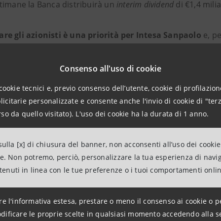
timane la Banca distribuirà un
interim
dividend
di €1,4 milia
e gli azionisti è una priorità per Intesa Sanpaolo
e, pe
one del valore come previsto dal Piano industriale.
Consenso all'uso di cookie
npaolo è
, inoltre,
perfettamente attrezzata per affrontare
cookie tecnici e, previo consenso dell’utente, cookie di profilazione
citarie personalizzate e consente anche l'invio di cookie di "terz
tati eccellenti con ricavi in crescita, guidati da una forte a
so da quello visitato). L'uso dei cookie ha la durata di 1 anno.
rto costi/ricavi di prim'ordine
ulla [x] di chiusura del banner, non acconsenti all’uso dei cookie
lo di rischio
best-in-class
, stock di crediti deteriorati e
NPL r
ne. Non potremo, perciò, personalizzare la tua esperienza di navi
moniale molto solida.
ntenuti in linea con le tue preferenze o i tuoi comportamenti onli
iniziative industriali chiave sono tutte ben avviate
e, in
re l'informativa estesa, prestare o meno il consenso ai cookie o p
apidamente con investimenti significativi, tra cui l'assunzi
dificare le proprie scelte in qualsiasi momento accedendo alla s