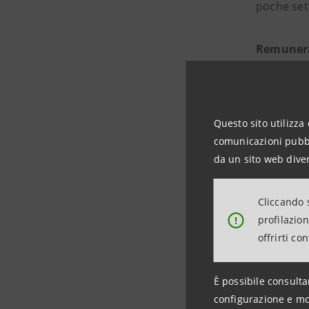
poche set
Remunerar
distribuzi
Intesa Sa
Questo sito utilizza 
comunicazioni pubbli
risul
da un sito web diver
rappo
Cliccando s
profi
profilazio
!
patri
offrirti co
Anche le
È possibile consulta
muovendo r
configurazione e mo