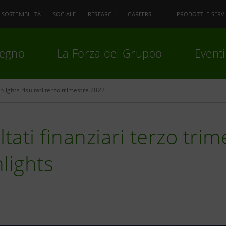
SOSTENIBILITÀ
SOCIALE
RESEARCH
CAREERS
PRODOTTI E SERVI
pegno
La Forza del Gruppo
Eventi
hlights risultati terzo trimestre 2022
premi
Invio
per cercare o
ESC
ltati finanziari terzo tri
lights