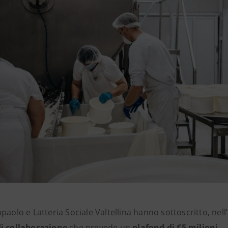
paolo e Latteria Sociale Valtellina hanno sottoscritto, nel
i collaborazione
che prevede un
plafond di €5 milioni.