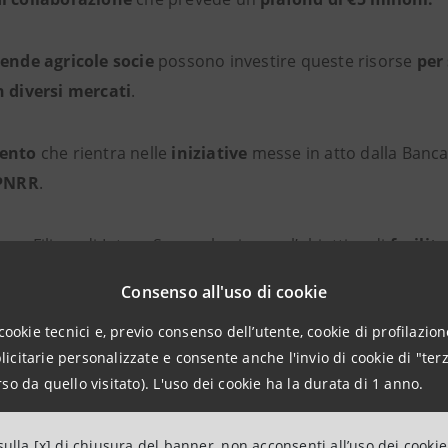
iende agricole socie
possono investire queste risorse
per 
n diversi mercati
.
vento
che rientra nelle
iniziative
messe in atto dalla Banc
 PNRR
.
ma Filiere di Intesa Sanpaolo si pone l’obiettivo di
facilit
itori strategici
dal capofiliera.
Consenso all'uso di cookie
cookie tecnici e, previo consenso dell’utente, cookie di profilazione
oni finanziarie
proposte
facilitano
investimenti
in
effici
citarie personalizzate e consente anche l'invio di cookie di "terz
 dei consumi idrici
,
valorizzazione dell’agricoltura biol
so da quello visitato). L'uso dei cookie ha la durata di 1 anno.
il programma prevede
supporto per la gestione delle attiv
ulla [x] di chiusura del banner, non acconsenti all’uso dei cookie