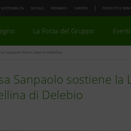
SOSTENIBILITÀ
SOCIALE
RESEARCH
CAREERS
PRODOTTI E SERVI
pegno
La Forza del Gruppo
Eventi
esa Sanpaolo filiere Latteria Valtellina
premi
Invio
per cercare o
ESC
sa Sanpaolo sostiene la L
ellina di Delebio