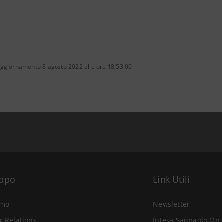
aggiornamento 8 agosto 2022 alle ore 18:53:00
uppo
Link Utili
amo
Newsletter
r Relations
Intesa Sanpaolo On 