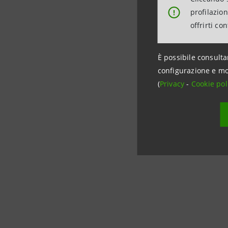
profilazio
!
Latteria S
offrirti co
più conos
È possibile consulta
I
numeri
configurazione e mo
(
Privacy
-
Cookie pol
170 
6.500
un
gi