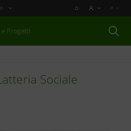
NOTIFICHE
IT
ZI
AREA UTENTE
 e Progetti
per chiudere
atteria Sociale