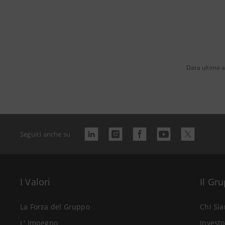
Data ultimo 
Seguici anche su
I Valori
Il Gr
La Forza del Gruppo
Chi Si
L' Impegno
Investo