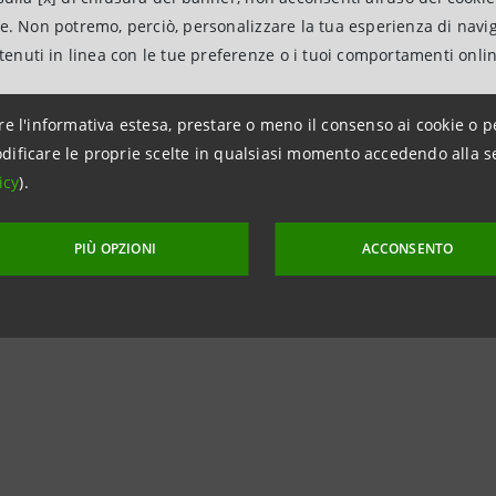
ne. Non potremo, perciò, personalizzare la tua esperienza di navi
ociale Valtellina, con
110 allevatori soci
e
130 profession
ntenuti in linea con le tue preferenze o i tuoi comportamenti onli
ciuto caseificio valtellinese
.
re l'informativa estesa, prestare o meno il consenso ai cookie o p
del
Programma Filiere
di Intesa Sanpaolo per il
settore a
dificare le proprie scelte in qualsiasi momento accedendo alla s
icy
).
contratti
attivati
PIÙ OPZIONI
ACCONSENTO
 fornitori
coinvolti
ro d’affari
per
più di
€22 miliardi oltre 22mila dipenden