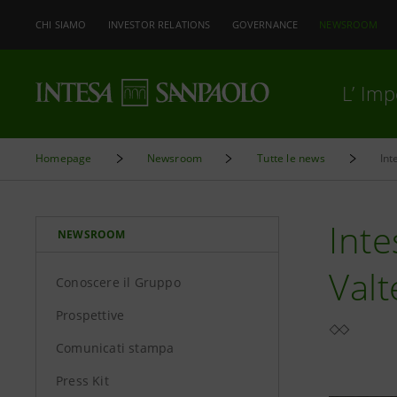
CHI SIAMO
INVESTOR RELATIONS
GOVERNANCE
NEWSROOM
L’ Im
Homepage
Newsroom
Tutte le news
Int
Inte
NEWSROOM
Valt
Conoscere il Gruppo
Prospettive
Comunicati stampa
Press Kit