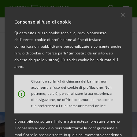
Consenso all'uso di cookie
Tutte le news
Questo sito utilizza cookie tecnici e, previo consenso
dell’utente, cookie di profilazione al fine di inviare
comunicazioni pubblicitarie personalizzate e consente anche
Social Housing: supporto
l'invio di cookie di "terze parti" (impostati da un sito web
finanziario per la creazione
diverso da quello visitato). L'uso dei cookie ha la durata di 1
anno.
di 500 alloggi in Umbria
Cliccando sulla [x] di chiusura del banner, non
acconsenti all’uso dei cookie di profilazione. Non
!
potremo, perciò, personalizzare la tua esperienza
di navigazione, né offrirti contenuti in linea con le
tue preferenze o i tuoi comportamenti online.
È possibile consultare l'informativa estesa, prestare o meno
il consenso ai cookie o personalizzarne la configurazione e
modificare le proprie scelte in qualsiasi momento accedendo