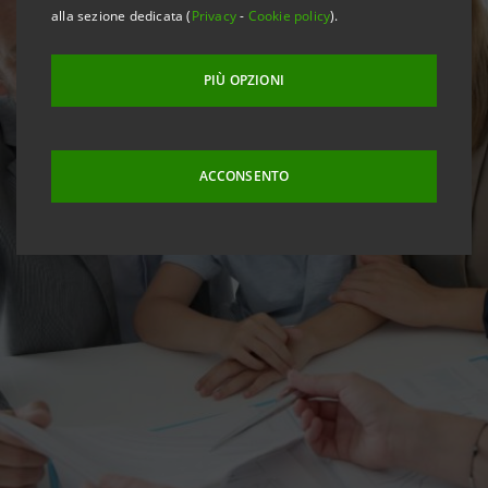
alla sezione dedicata (
Privacy
-
Cookie policy
).
PIÙ OPZIONI
ACCONSENTO