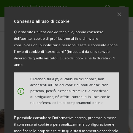
Consenso all'uso di cookie
Tutte le news
Questo sito utilizza cookie tecnici e, previo consenso
dell’utente, cookie di profilazione al fine di inviare
comunicazioni pubblicitarie personalizzate e consente anche
Indagine sul Risparmio degli
l'invio di cookie di "terze parti" (impostati da un sito web
italiani: le famiglie e la sfida
diverso da quello visitato). L'uso dei cookie ha la durata di 1
anno.
dell’inflazione
Cliccando sulla [x] di chiusura del banner, non
acconsenti all’uso dei cookie di profilazione. Non
!
potremo, perciò, personalizzare la tua esperienza
di navigazione, né offrirti contenuti in linea con le
tue preferenze o i tuoi comportamenti online.
È possibile consultare l'informativa estesa, prestare o meno
il consenso ai cookie o personalizzarne la configurazione e
modificare le proprie scelte in qualsiasi momento accedendo