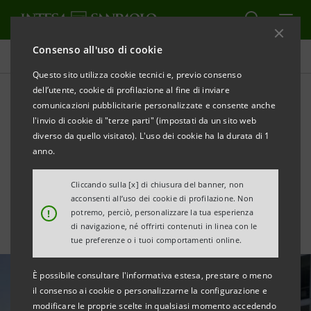
Consenso all'uso di cookie
Tutte le news
Questo sito utilizza cookie tecnici e, previo consenso
dell’utente, cookie di profilazione al fine di inviare
comunicazioni pubblicitarie personalizzate e consente anche
Intesa Sanpaolo emette
l'invio di cookie di "terze parti" (impostati da un sito web
bond AT1 perpetuo da
diverso da quello visitato). L'uso dei cookie ha la durata di 1
anno.
€1,25 mld
Cliccando sulla [x] di chiusura del banner, non
acconsenti all’uso dei cookie di profilazione. Non
!
potremo, perciò, personalizzare la tua esperienza
di navigazione, né offrirti contenuti in linea con le
tue preferenze o i tuoi comportamenti online.
È possibile consultare l'informativa estesa, prestare o meno
il consenso ai cookie o personalizzarne la configurazione e
modificare le proprie scelte in qualsiasi momento accedendo