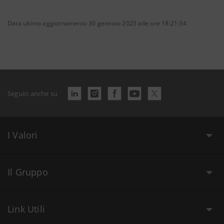
Data ultimo aggiornamento 30 gennaio 2025 alle ore 18:21:34
Seguici anche su
I Valori
Il Gruppo
Link Utili