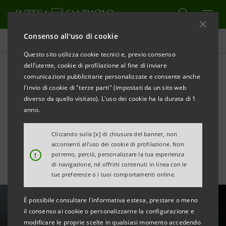
Consenso all'uso di cookie
Tutte le news
Questo sito utilizza cookie tecnici e, previo consenso
dell’utente, cookie di profilazione al fine di inviare
comunicazioni pubblicitarie personalizzate e consente anche
Carlo Messina: Intesa
l'invio di cookie di "terze parti" (impostati da un sito web
Sanpaolo può arrivare a
diverso da quello visitato). L'uso dei cookie ha la durata di 1
anno.
€90mld di capitalizzazione
Cliccando sulla [x] di chiusura del banner, non
acconsenti all’uso dei cookie di profilazione. Non
!
potremo, perciò, personalizzare la tua esperienza
di navigazione, né offrirti contenuti in linea con le
tue preferenze o i tuoi comportamenti online.
È possibile consultare l'informativa estesa, prestare o meno
il consenso ai cookie o personalizzarne la configurazione e
modificare le proprie scelte in qualsiasi momento accedendo