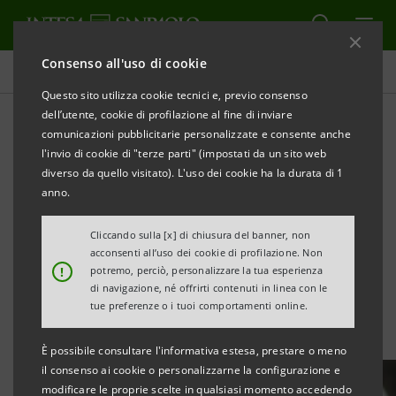
Consenso all'uso di cookie
Tutte le news
Questo sito utilizza cookie tecnici e, previo consenso
dell’utente, cookie di profilazione al fine di inviare
comunicazioni pubblicitarie personalizzate e consente anche
Gestione sostenibile
l'invio di cookie di "terze parti" (impostati da un sito web
dell’acqua: accordo con
diverso da quello visitato). L'uso dei cookie ha la durata di 1
anno.
Acea e €20 mld per
Cliccando sulla [x] di chiusura del banner, non
investimenti
acconsenti all’uso dei cookie di profilazione. Non
!
potremo, perciò, personalizzare la tua esperienza
di navigazione, né offrirti contenuti in linea con le
tue preferenze o i tuoi comportamenti online.
È possibile consultare l'informativa estesa, prestare o meno
il consenso ai cookie o personalizzarne la configurazione e
modificare le proprie scelte in qualsiasi momento accedendo