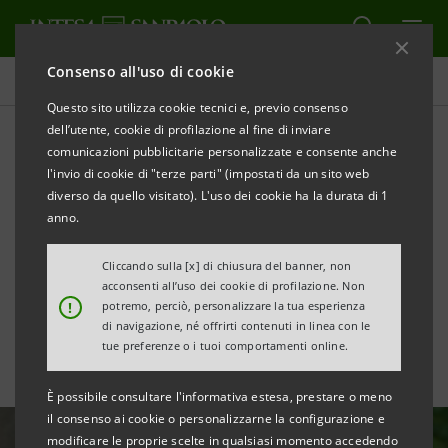
Consenso all'uso di cookie
Tutte le news
Questo sito utilizza cookie tecnici e, previo consenso
dell’utente, cookie di profilazione al fine di inviare
comunicazioni pubblicitarie personalizzate e consente anche
Rigenerazione urbana:
l'invio di cookie di "terze parti" (impostati da un sito web
l’impegno per il Villaggio
diverso da quello visitato). L'uso dei cookie ha la durata di 1
anno.
Olimpico Milano-Cortina
Cliccando sulla [x] di chiusura del banner, non
2026
acconsenti all’uso dei cookie di profilazione. Non
!
potremo, perciò, personalizzare la tua esperienza
di navigazione, né offrirti contenuti in linea con le
tue preferenze o i tuoi comportamenti online.
È possibile consultare l'informativa estesa, prestare o meno
il consenso ai cookie o personalizzarne la configurazione e
modificare le proprie scelte in qualsiasi momento accedendo