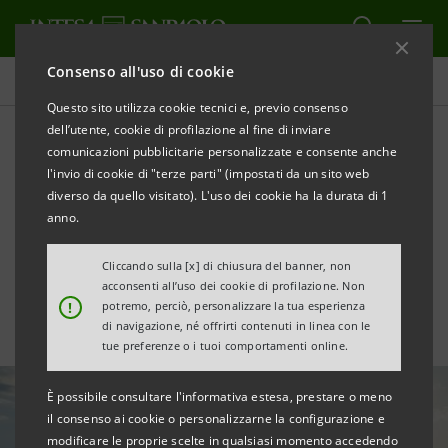
Consenso all'uso di cookie
Tutte le news
Questo sito utilizza cookie tecnici e, previo consenso
dell’utente, cookie di profilazione al fine di inviare
comunicazioni pubblicitarie personalizzate e consente anche
De Felice al Festival di
l'invio di cookie di "terze parti" (impostati da un sito web
Trento: le sfide green per
diverso da quello visitato). L'uso dei cookie ha la durata di 1
anno.
l’economia italiana
Cliccando sulla [x] di chiusura del banner, non
acconsenti all’uso dei cookie di profilazione. Non
!
potremo, perciò, personalizzare la tua esperienza
di navigazione, né offrirti contenuti in linea con le
tue preferenze o i tuoi comportamenti online.
È possibile consultare l'informativa estesa, prestare o meno
il consenso ai cookie o personalizzarne la configurazione e
modificare le proprie scelte in qualsiasi momento accedendo