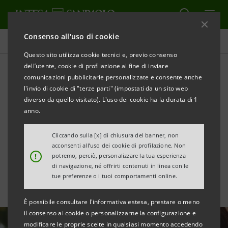
Consenso all'uso di cookie
Tutte le news
Questo sito utilizza cookie tecnici e, previo consenso
dell’utente, cookie di profilazione al fine di inviare
comunicazioni pubblicitarie personalizzate e consente anche
Intesa Sanpaolo rafforza la
l'invio di cookie di "terze parti" (impostati da un sito web
collaborazione con le
diverso da quello visitato). L'uso dei cookie ha la durata di 1
anno.
Associazioni dei
Cliccando sulla [x] di chiusura del banner, non
Consumatori
acconsenti all’uso dei cookie di profilazione. Non
!
potremo, perciò, personalizzare la tua esperienza
di navigazione, né offrirti contenuti in linea con le
tue preferenze o i tuoi comportamenti online.
È possibile consultare l'informativa estesa, prestare o meno
il consenso ai cookie o personalizzarne la configurazione e
modificare le proprie scelte in qualsiasi momento accedendo