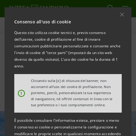
Consenso all'uso di cookie
Tutte le news
Questo sito utilizza cookie tecnici e, previo consenso
dell’utente, cookie di profilazione al fine di inviare
comunicazioni pubblicitarie personalizzate e consente anche
SRM presenta l’11°
l'invio di cookie di "terze parti" (impostati da un sito web
Rapporto “Italian Maritime
diverso da quello visitato). L'uso dei cookie ha la durata di 1
anno.
Economy”
Cliccando sulla [x] di chiusura del banner, non
acconsenti all’uso dei cookie di profilazione. Non
!
potremo, perciò, personalizzare la tua esperienza
di navigazione, né offrirti contenuti in linea con le
tue preferenze o i tuoi comportamenti online.
È possibile consultare l'informativa estesa, prestare o meno
il consenso ai cookie o personalizzarne la configurazione e
modificare le proprie scelte in qualsiasi momento accedendo