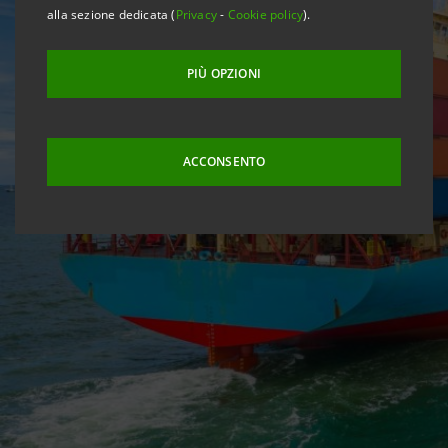
alla sezione dedicata (
Privacy
-
Cookie policy
).
PIÙ OPZIONI
ACCONSENTO