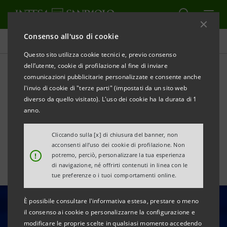
Consenso all'uso di cookie
Tutte le news
Questo sito utilizza cookie tecnici e, previo consenso
dell’utente, cookie di profilazione al fine di inviare
comunicazioni pubblicitarie personalizzate e consente anche
Risultati primo semestre
l'invio di cookie di "terze parti" (impostati da un sito web
2025: dichiarazioni del CEO
diverso da quello visitato). L'uso dei cookie ha la durata di 1
anno.
Carlo Messina
Cliccando sulla [x] di chiusura del banner, non
acconsenti all’uso dei cookie di profilazione. Non
!
potremo, perciò, personalizzare la tua esperienza
di navigazione, né offrirti contenuti in linea con le
tue preferenze o i tuoi comportamenti online.
È possibile consultare l'informativa estesa, prestare o meno
il consenso ai cookie o personalizzarne la configurazione e
modificare le proprie scelte in qualsiasi momento accedendo